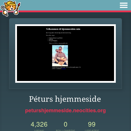
Péturs hjemmeside
peturshjemmeside.neocities.org
4,326
0
99
VIEWS
FOLLOWERS
UPDATES