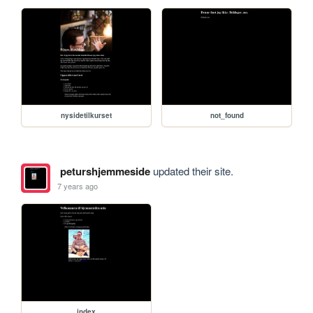
nysidetilkurset
not_found
peturshjemmeside
updated their site.
7 years ago
index