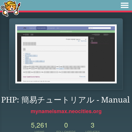
PHP: 簡易チュートリアル - Manual
mynameismax.neocities.org
5,261
0
3
VIEWS
FOLLOWERS
UPDATES