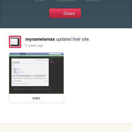
Share
mynameismax
updated their site.
11 years ago
index