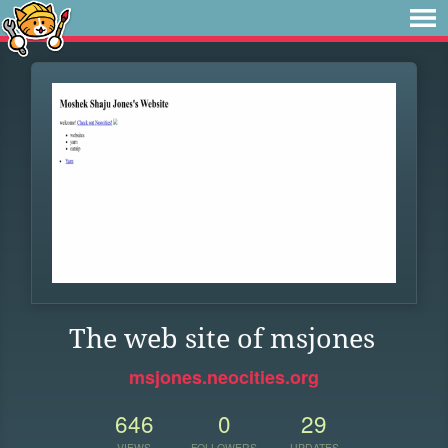
The web site of msjones
msjones.neocities.org
646
0
29
VIEWS
FOLLOWERS
UPDATES