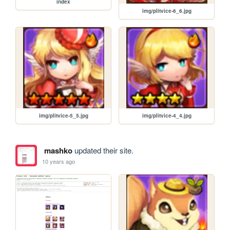
index
img/plitvice-6_6.jpg
img/plitvice-5_5.jpg
img/plitvice-4_4.jpg
mashko
updated their site.
10 years ago