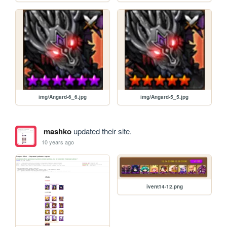
img/Angard-6_6.jpg
img/Angard-5_5.jpg
mashko
updated their site.
10 years ago
ivent14-12.png