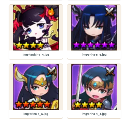
img/hashir-4_4.jpg
img/erina-6_6.jpg
img/erina-5_5.jpg
img/erina-4_4.jpg