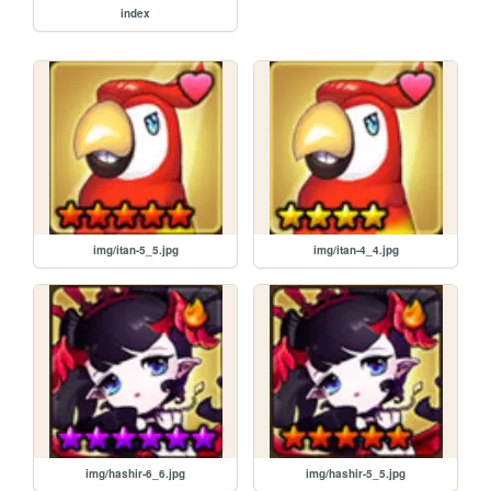
index
img/itan-5_5.jpg
img/itan-4_4.jpg
img/hashir-6_6.jpg
img/hashir-5_5.jpg