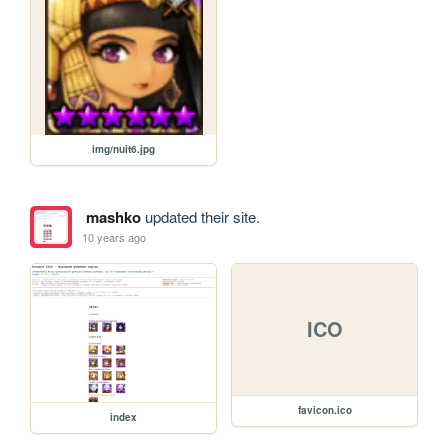
img/nuit6.jpg
mashko
updated their site.
10 years ago
ICO
favicon.ico
index