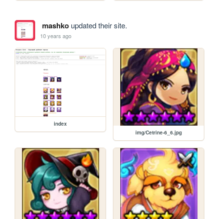
mashko
updated their site.
10 years ago
index
img/Cetrine-6_6.jpg