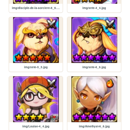
img/disciple-de-la-sorciere-6_6.jpg
img/xete-4_4.jpg
img/xete-5_5.jpg
img/xete-6_6.jpg
img/Louise-4_4.jpg
img/Amethyst-6_6.jpg