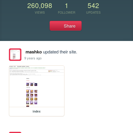
260,098
1
542
VIEWS
FOLLOWER
UPDATES
Share
mashko
updated their site.
9 years ago
index