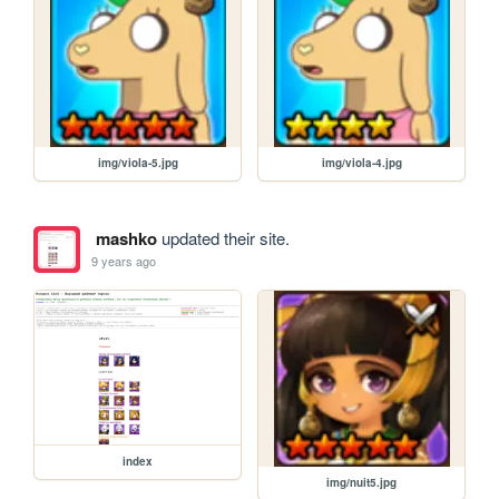
img/viola-5.jpg
img/viola-4.jpg
mashko
updated their site.
9 years ago
index
img/nuit5.jpg