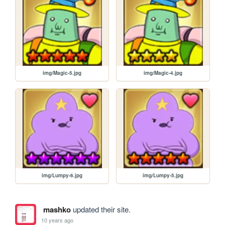
img/Magic-5.jpg
img/Magic-4.jpg
img/Lumpy-6.jpg
img/Lumpy-5.jpg
mashko
updated their site.
10 years ago