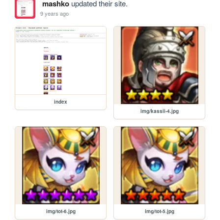
mashko
updated their site.
9 years ago
index
img/kassii-4.jpg
img/tot-6.jpg
img/tot-5.jpg