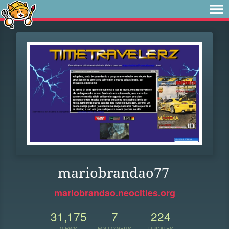
mariobrandao77
mariobrandao.neocities.org
31,175
7
224
VIEWS
FOLLOWERS
UPDATES