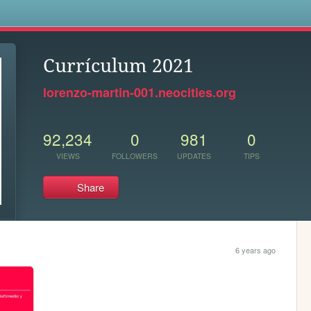
s
Currículum 2021
lorenzo-martin-001.neocities.org
92,234
0
981
0
VIEWS
FOLLOWERS
UPDATES
TIPS
Share
6 years ago