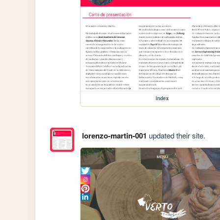
index
lorenzo-martin-001
updated their site.