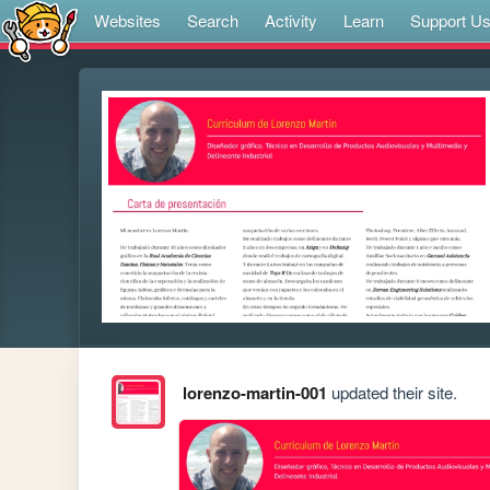
Websites
Search
Activity
Learn
Support U
lorenzo-martin-001
updated their site.