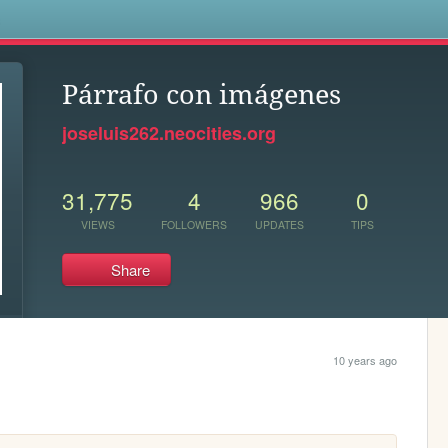
s
Párrafo con imágenes
joseluis262.neocities.org
31,775
4
966
0
VIEWS
FOLLOWERS
UPDATES
TIPS
Share
10 years ago