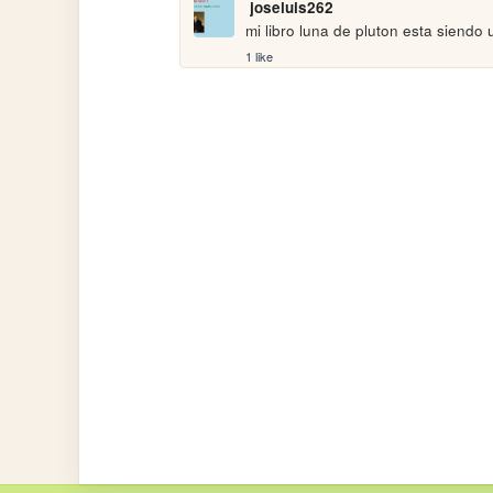
joseluis262
mi libro luna de pluton esta siendo 
1 like