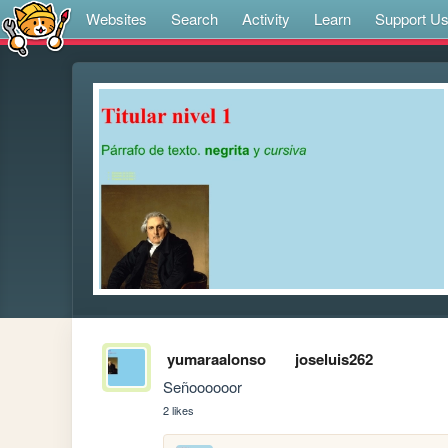
Websites
Search
Activity
Learn
Support U
yumaraalonso
joseluis262
Señoooooor 
2 likes