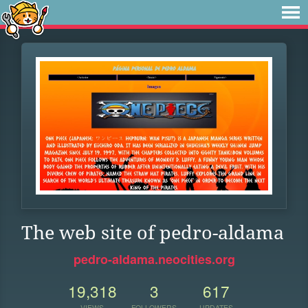
The web site of pedro-aldama
pedro-aldama.neocities.org
19,318
3
617
VIEWS
FOLLOWERS
UPDATES