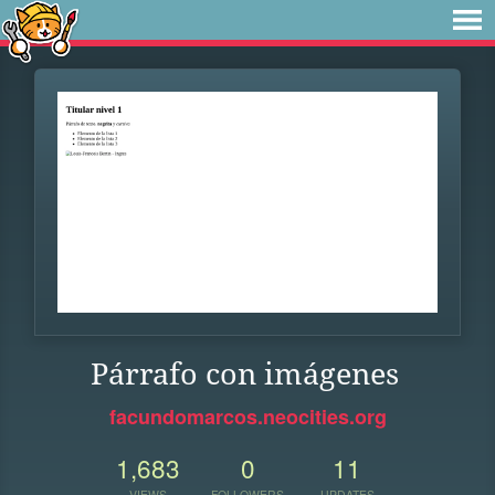
Párrafo con imágenes
facundomarcos.neocities.org
1,683
0
11
VIEWS
FOLLOWERS
UPDATES