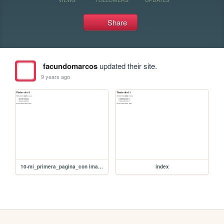
Share
facundomarcos
updated their site.
9 years ago
10-mi_primera_pagina_con imagen
index