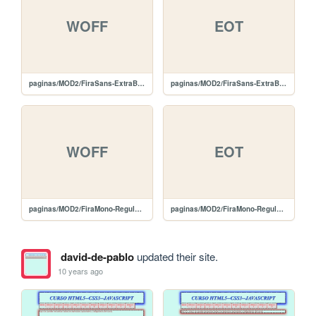
WOFF
EOT
paginas/MOD2/FiraSans-ExtraBold.woff
paginas/MOD2/FiraSans-ExtraBold.eot
WOFF
EOT
paginas/MOD2/FiraMono-Regular.woff
paginas/MOD2/FiraMono-Regular.eot
david-de-pablo
updated their site.
10 years ago