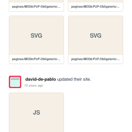
paginas/MOD8/P2P-Obligatorio/images/edit-black.svg
paginas/MOD8/P2P-Obligatorio/images/delete-white.svg
SVG
SVG
paginas/MOD8/P2P-Obligatorio/images/delete-black.svg
paginas/MOD8/P2P-Obligatorio/images/carat-u-white.svg
david-de-pablo
updated their site.
10 years ago
JS