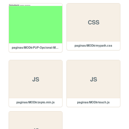
CSS
paginas/MOD9/mypath.css
paginas/MOD9/P2P-Opcional-Mod9
JS
JS
paginas/MOD9/zepto.min.js
paginas/MOD9/touch.js