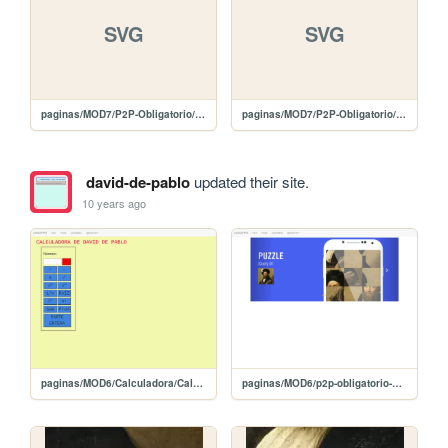
SVG
SVG
paginas/MOD7/P2P-Obligatorio/images/carat-u-white.svg
paginas/MOD7/P2P-Obligatorio/images/carat-u-black.svg
david-de-pablo
updated their site.
10 years ago
paginas/MOD6/Calculadora/Calculadora-JQUERY
paginas/MOD6/p2p-obligatorio-mod6