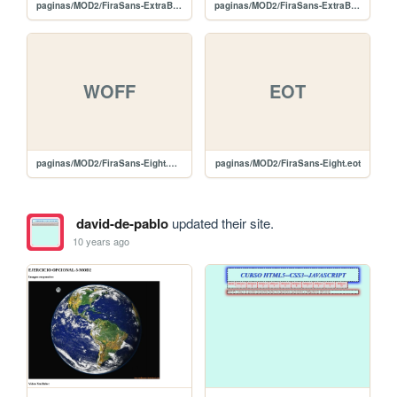
paginas/MOD2/FiraSans-ExtraBoldItalic.woff
paginas/MOD2/FiraSans-ExtraBoldItalic.eot
WOFF
EOT
paginas/MOD2/FiraSans-Eight.woff
paginas/MOD2/FiraSans-Eight.eot
david-de-pablo
updated their site.
10 years ago