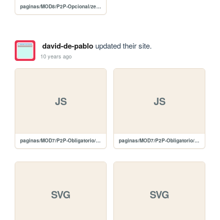
paginas/MOD8/P2P-Opcional/zepto.min.js
david-de-pablo
updated their site.
10 years ago
JS
JS
paginas/MOD7/P2P-Obligatorio/javascript/jquery-2.1.4.min.js
paginas/MOD7/P2P-Obligatorio/javascript/galeria.js
SVG
SVG