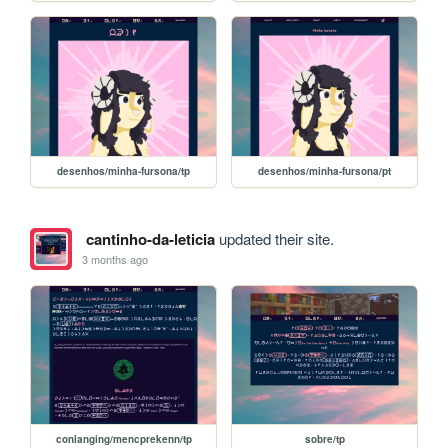
desenhos/minha-fursona/tp
desenhos/minha-fursona/pt
cantinho-da-leticia
updated their site.
3 months ago
conlanging/mencprekenn/tp
sobre/tp