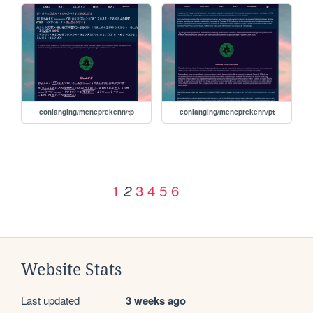
conlanging/mencprekenn/tp
conlanging/mencprekenn/pt
1
3
4
5
6
2
Website Stats
Last updated
3 weeks ago