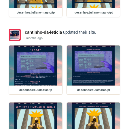
desenhos/juliano-magno/tp
desenhos/juliano-magno/pt
cantinho-da-leticia
updated their site.
3 months ago
desenhos/automatos/tp
desenhos/automatos/pt