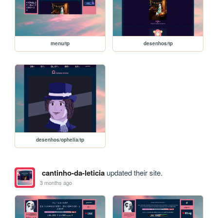
menu/tp
desenhos/tp
desenhos/ophelia/tp
cantinho-da-leticia
updated their site.
3 months ago