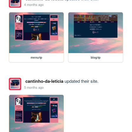
4 months ago
menu/tp
blog/tp
cantinho-da-leticia
updated their site.
5 months ago