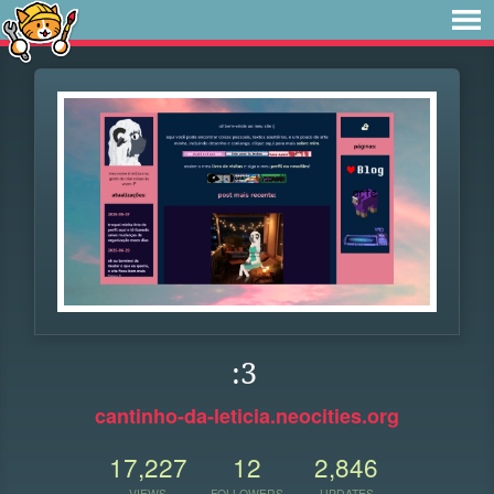
:3
cantinho-da-leticia.neocities.org
17,227
12
2,846
VIEWS
FOLLOWERS
UPDATES