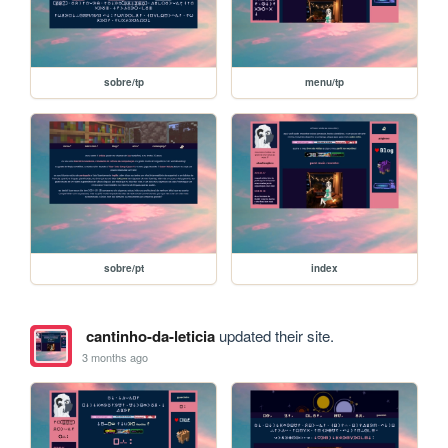
sobre/tp
menu/tp
sobre/pt
index
cantinho-da-leticia
updated their site.
3 months ago