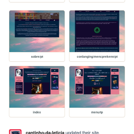
sobre/pt
conlanging/mencprekenn/pt
index
menu/tp
cantinho-da-leticia
updated their site.