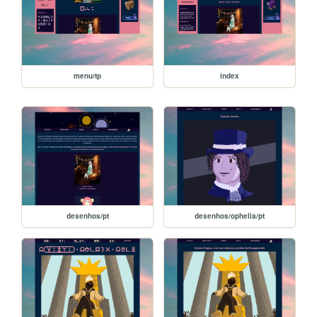
menu/tp
index
desenhos/pt
desenhos/ophelia/pt