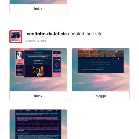
index
cantinho-da-leticia
updated their site.
8 months ago
index
blog/pt