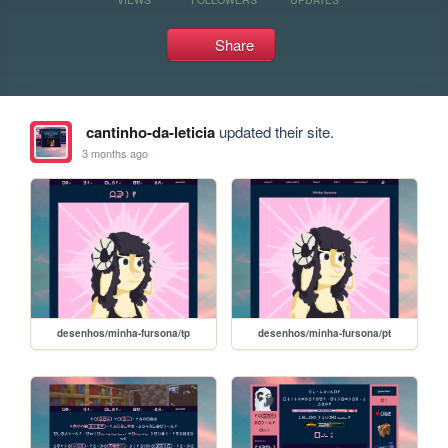
Share
cantinho-da-leticia
updated their site.
3 months ago
desenhos/minha-fursona/tp
desenhos/minha-fursona/pt