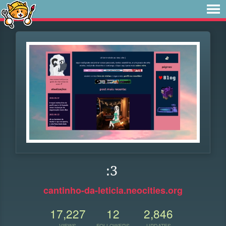
:3
cantinho-da-leticia.neocities.org
17,227
12
2,846
VIEWS
FOLLOWERS
UPDATES