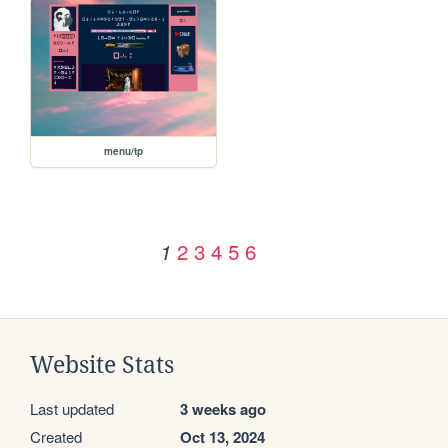
menu/tp
2
3
4
5
6
1
Website Stats
Last updated
3 weeks ago
Created
Oct 13, 2024