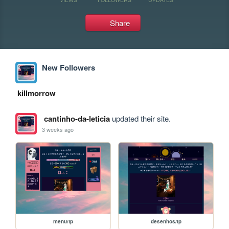
Share
New Followers
killmorrow
cantinho-da-leticia
updated their site.
3 weeks ago
menu/tp
desenhos/tp