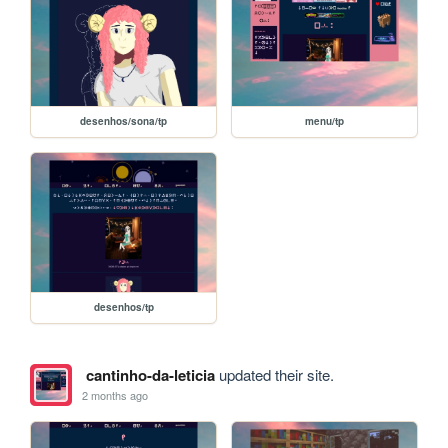
desenhos/sona/tp
menu/tp
desenhos/tp
cantinho-da-leticia
updated their site.
2 months ago