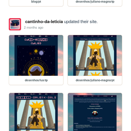
blog/pt
desenhos/juliano-magno/tp
cantinho-da-leticia
updated their site.
2 months ago
desenhos/lux/tp
desenhos/juliano-magno/pt