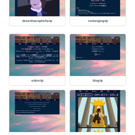
desenhos/ophelia/tp
conlanging/tp
sobre/tp
blog/tp