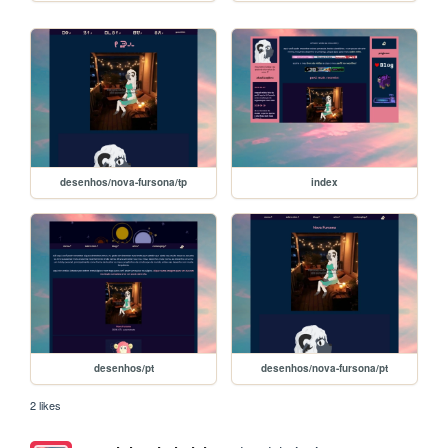
desenhos/nova-fursona/tp
index
desenhos/pt
desenhos/nova-fursona/pt
2 likes