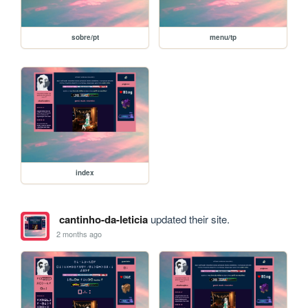
sobre/pt
menu/tp
index
cantinho-da-leticia
updated their site.
2 months ago