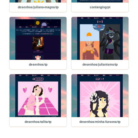
desenhos/juliano-magno/tp
conlanging/pt
desenhos/tp
desenhos/julianismo/tp
desenhos/talita/tp
desenhos/minha-fursona/tp