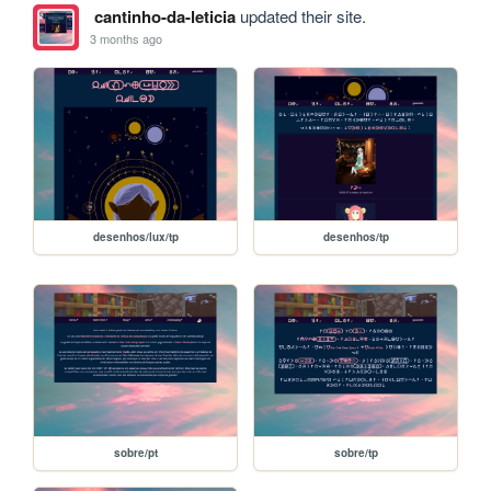
cantinho-da-leticia
updated their site.
3 months ago
desenhos/lux/tp
desenhos/tp
sobre/pt
sobre/tp