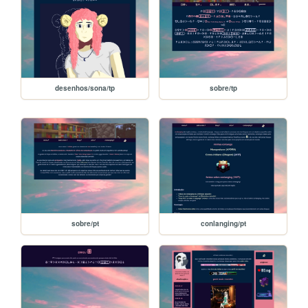
desenhos/sona/tp
sobre/tp
sobre/pt
conlanging/pt