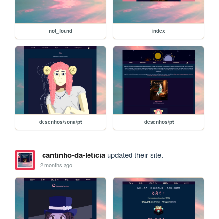
not_found
index
desenhos/sona/pt
desenhos/pt
cantinho-da-leticia
updated their site.
2 months ago