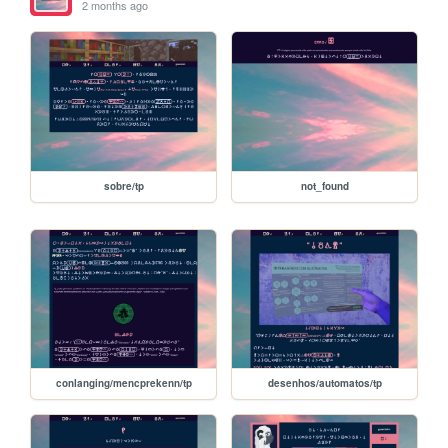
2 months ago
sobre/tp
not_found
conlanging/mencprekenn/tp
desenhos/automatos/tp