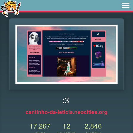
:3
cantinho-da-leticia.neocities.org
17,267
12
2,846
VIEWS
FOLLOWERS
UPDATES