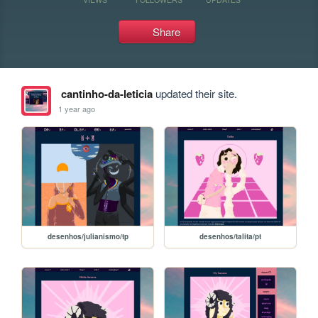
Share
cantinho-da-leticia
updated their site.
1 year ago
desenhos/julianismo/tp
desenhos/talita/pt