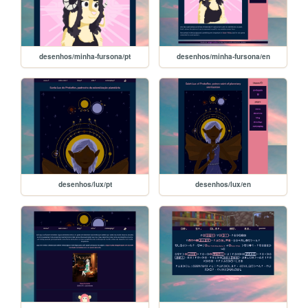
desenhos/minha-fursona/pt
desenhos/minha-fursona/en
desenhos/lux/pt
desenhos/lux/en