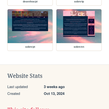
desenhos/pt
sobre/tp
sobre/pt
sobre/en
Website Stats
Last updated
3 weeks ago
Created
Oct 13, 2024