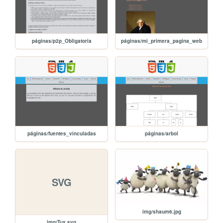
páginas/p2p_Obligatoria
páginas/mi_primera_pagina_web
páginas/fuentes_vinculadas
páginas/arbol
SVG
img/shaum6.jpg
img/Tux.svg