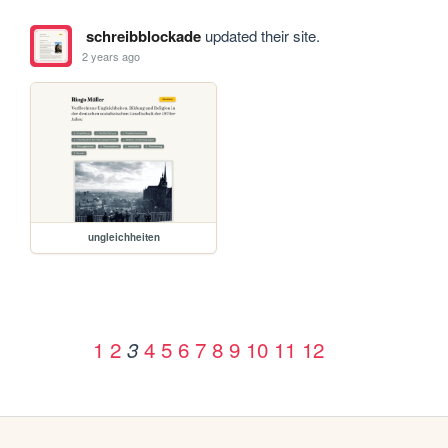
schreibblockade
updated their site.
2 years ago
ungleichheiten
1
2
4
5
6
7
8
9
10
11
12
3