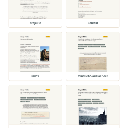
projekte
kontakt
index
feindliche-auslaender