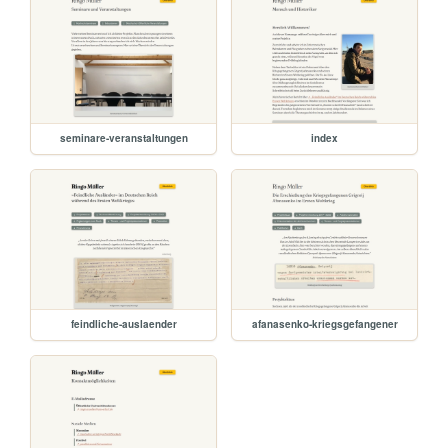
seminare-veranstaltungen
index
feindliche-auslaender
afanasenko-kriegsgefangener