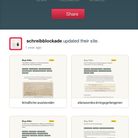
Share
schreibblockade
updated their site.
1 year ago
feindliche-auslaender
afanasenko-kriegsgefangener