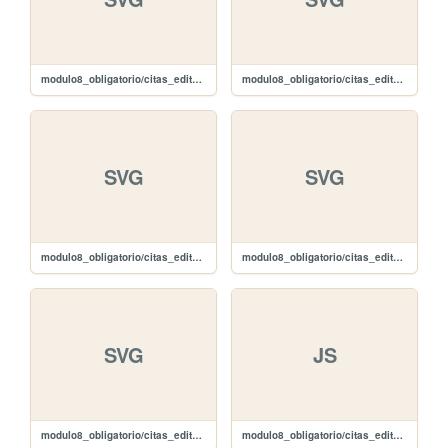
modulo8_obligatorio/citas_editar/images/1/update.svg
modulo8_obligatorio/citas_editar/images/1/update-arrow.svg
SVG
SVG
modulo8_obligatorio/citas_editar/images/1/reload-arrow.svg
modulo8_obligatorio/citas_editar/images/1/refreshing.svg
SVG
JS
modulo8_obligatorio/citas_editar/images/1/refresh.svg
modulo8_obligatorio/citas_editar/javascript/jquery-2.1.4.min.js