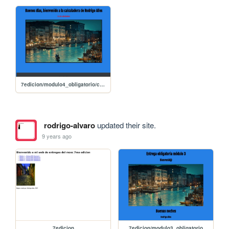
7edicion/modulo4_obligatorio/calculadora
rodrigo-alvaro
updated their site.
9 years ago
7edicion
7edicion/modulo3_obligatorio