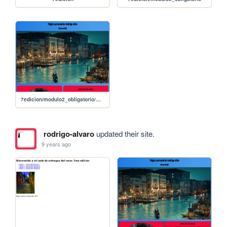
7edicion/modulo2_obligatorio/modulo2_responsiva
rodrigo-alvaro
updated their site.
9 years ago