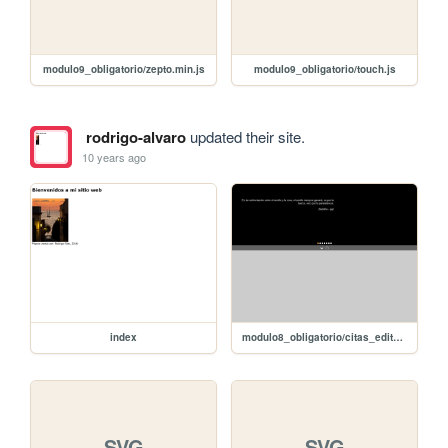
modulo9_obligatorio/zepto.min.js
modulo9_obligatorio/touch.js
rodrigo-alvaro
updated their site.
10 years ago
index
modulo8_obligatorio/citas_editar/citas_slide_editar_jQuery
SVG
SVG