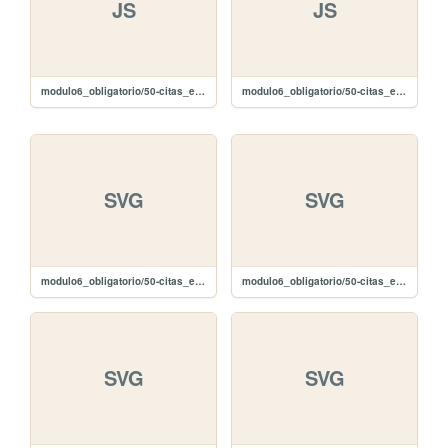
JS
JS
modulo6_obligatorio/50-citas_editar/javascript/jquery-2.1.4.min.js
modulo6_obligatorio/50-citas_editar/javascript/galeria.js
SVG
SVG
modulo6_obligatorio/50-citas_editar/images/plus-white.svg
modulo6_obligatorio/50-citas_editar/images/plus-black.svg
SVG
SVG