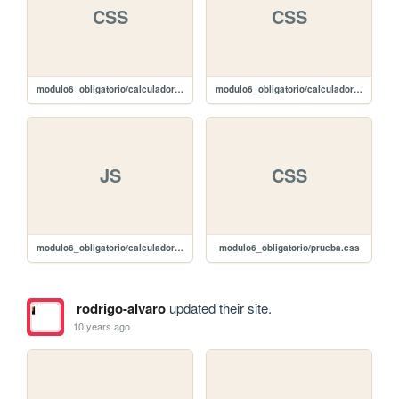
CSS
CSS
modulo6_obligatorio/calculadora/style.css
modulo6_obligatorio/calculadora/prueba.css
JS
CSS
modulo6_obligatorio/calculadora/memoria.js
modulo6_obligatorio/prueba.css
rodrigo-alvaro
updated their site.
10 years ago