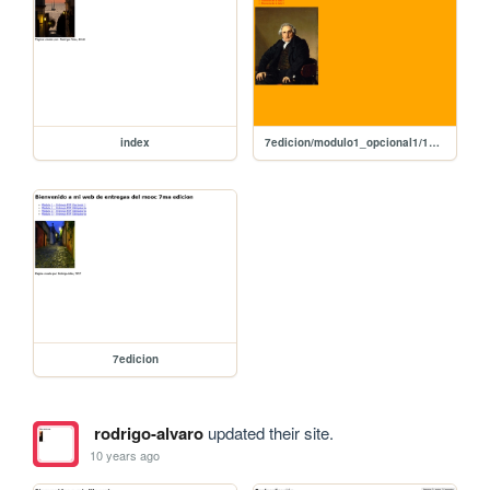
index
7edicion/modulo1_opcional1/10-mi_primera_pagina_con_imagen
7edicion
rodrigo-alvaro
updated their site.
10 years ago