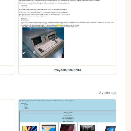
ProyectoFinal/Intro
2 years ago