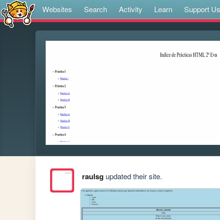
Websites
Search
Activity
Learn
Support U
raulsg
updated their site.