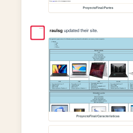
ProyectoFinal/Partes
raulsg
updated their site.
ProyectoFinal/Caracteristicas