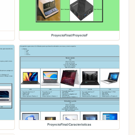
ProyectoFinal/ProyectoF
ProyectoFinal/Caracteristicas