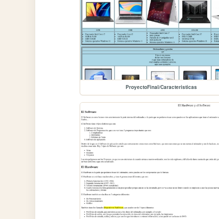
ProyectoFinal/Caracteristicas