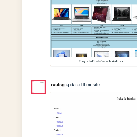
ProyectoFinal/Caracteristicas
raulsg
updated their site.