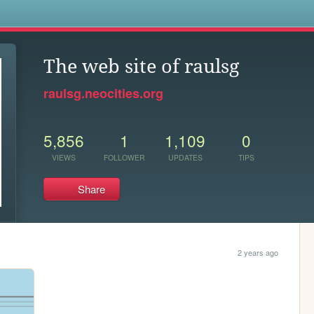
s
The web site of raulsg
raulsg.neocities.org
5,856
1
1,109
0
VIEWS
FOLLOWER
UPDATES
TIPS
Share
2 years ago