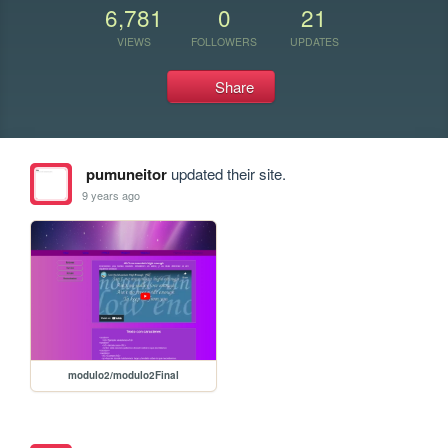
6,781
0
21
VIEWS
FOLLOWERS
UPDATES
Share
pumuneitor
updated their site.
9 years ago
modulo2/modulo2Final