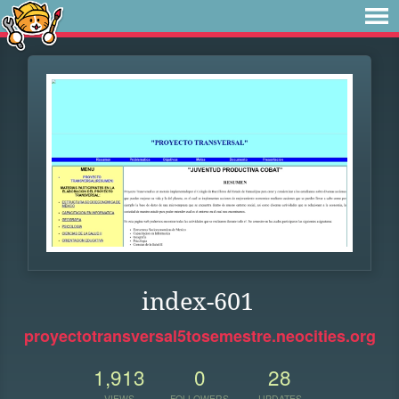
index-601
proyectotransversal5tosemestre.neocities.org
1,913
0
28
VIEWS
FOLLOWERS
UPDATES