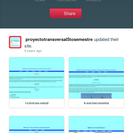
Share
proyectotransversal5tosemestre
updated their
site.
4 years ago
l-ciencias-salud
k-socioeconomia