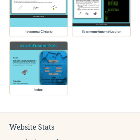
listamenu/Circuito
listamenu/Automatizacion
index
Website Stats