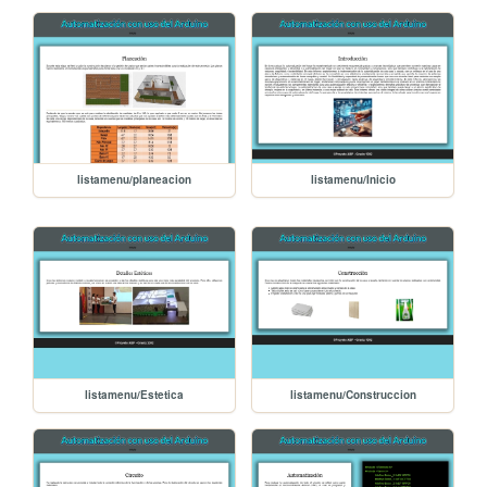
listamenu/planeacion
listamenu/Inicio
listamenu/Estetica
listamenu/Construccion