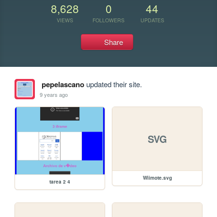
8,628
0
44
VIEWS
FOLLOWERS
UPDATES
Share
pepelascano
updated their site.
9 years ago
SVG
Wiimote.svg
tarea 2 4