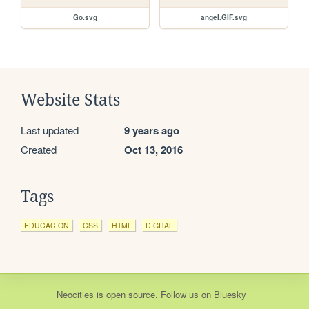
Go.svg
angel.GIF.svg
Website Stats
Last updated
9 years ago
Created
Oct 13, 2016
Tags
EDUCACION
CSS
HTML
DIGITAL
Neocities
is
open source
. Follow us on
Bluesky