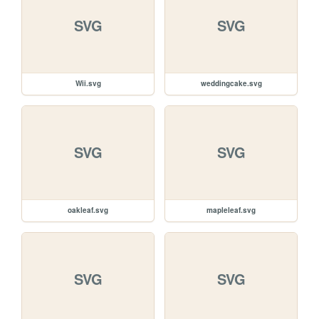
SVG
SVG
Wii.svg
weddingcake.svg
SVG
SVG
oakleaf.svg
mapleleaf.svg
SVG
SVG