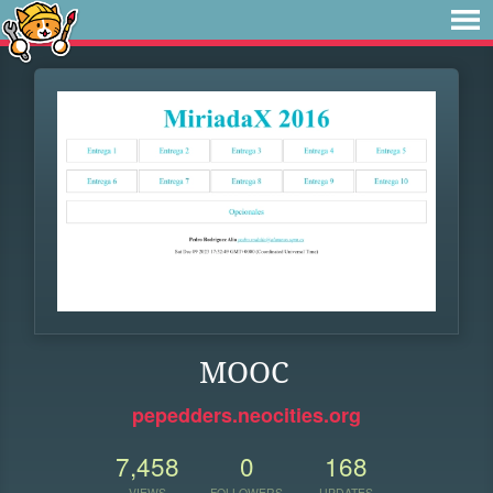
MOOC
pepedders.neocities.org
7,458
0
168
VIEWS
FOLLOWERS
UPDATES