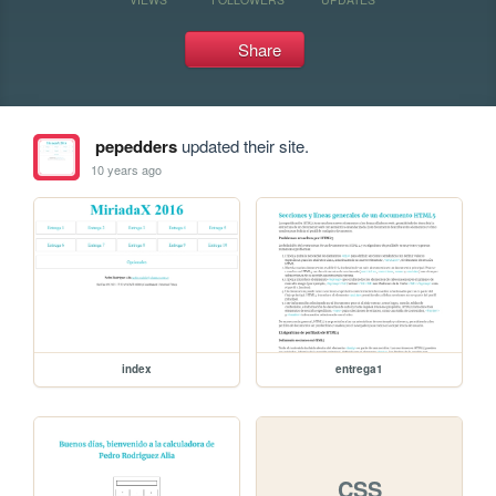
Share
pepedders
updated their site.
10 years ago
index
entrega1
CSS