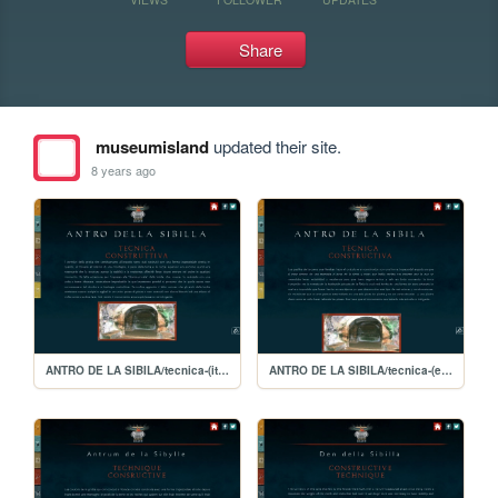
Share
museumisland
updated their site.
8 years ago
ANTRO DE LA SIBILA/tecnica-(italiano)
ANTRO DE LA SIBILA/tecnica-(español)