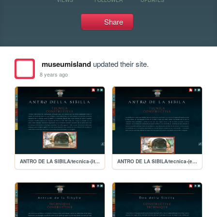
Share
museumisland
updated their site.
8 years ago
ANTRO DE LA SIBILA/tecnica-(italiano)
ANTRO DE LA SIBILA/tecnica-(español)