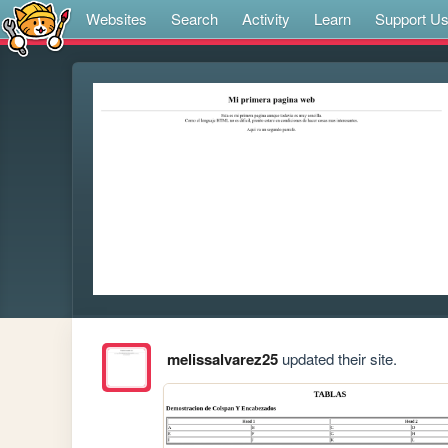
Websites
Search
Activity
Learn
Support U
melissalvarez25
updated their site.