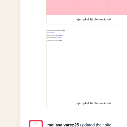
ejemplo1.html/ejercicio6
ejemplo1.html/ejercicio4
melissalvarez25
updated their site.