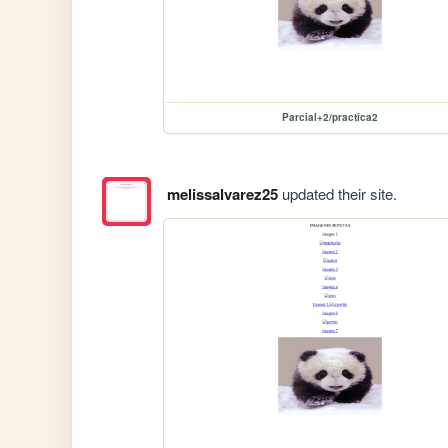
Parcial+2/practica2
melissalvarez25
updated their site.