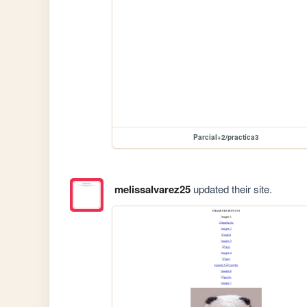
Parcial+2/practica3
melissalvarez25
updated their site.