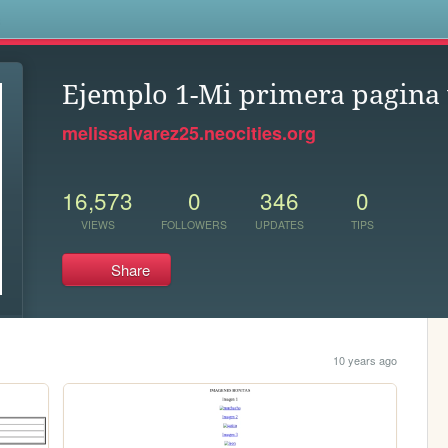
s
Ejemplo 1-Mi primera pagina
melissalvarez25.neocities.org
16,573
0
346
0
VIEWS
FOLLOWERS
UPDATES
TIPS
Share
10 years ago