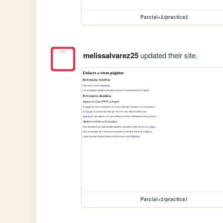
Parcial+2/practica2
melissalvarez25
updated their site.
Parcial+2/practica1