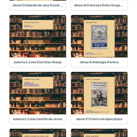
obras/C/Cabedal-de-uma-Existencia
obras/A/O-Avesso-Entre-Gregos-e-Troianos
autores/L/Lima-Esechias-Araujo
obras/A/Antologia-Poetica
autores/L/Lima-Camillo-de-Jesus
obras/V/Violeiro-do-Apocalipse