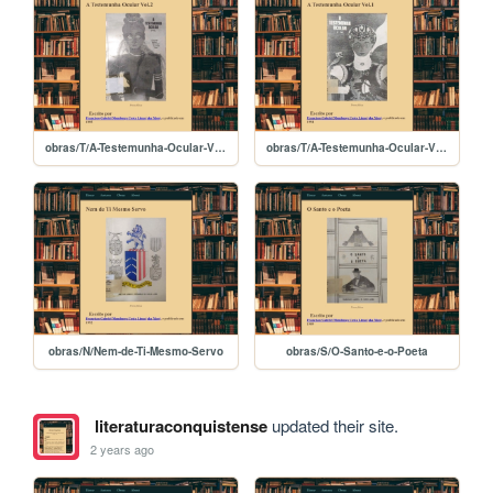
obras/T/A-Testemunha-Ocular-Vol-2
obras/T/A-Testemunha-Ocular-Vol-1
obras/N/Nem-de-Ti-Mesmo-Servo
obras/S/O-Santo-e-o-Poeta
literaturaconquistense
updated their site.
2 years ago