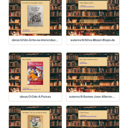
obras/U/Um-Grito-na-Imencidao-Poesia
autores/S/Silva-Mizael-Bispo-da
obras/O/Ode-A-Paixao
autores/S/Santos-Jose-Alberto-Silveira