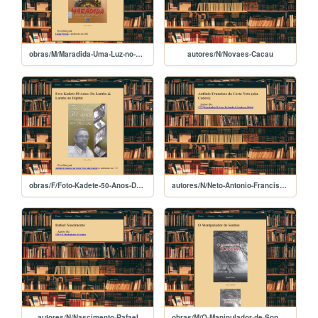
obras/M/Maradida-Uma-Luz-no-Fim-do-Tunel
autores/N/Novaes-Cacau
obras/F/Foto-Kadete-50-Anos-Do-Lambe-e-Lambe-ao-Digital
autores/N/Neto-Antonio-Francisco-da-Costa
autores/N/Nascimento-Rafael
obras/M/O-Manipulador-de-Sonhos