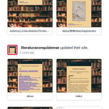
autores/L/Lima-Antonio-Fernandes-dos-Santos
obras/M/Minhas-Inspiracoes
literaturaconquistense
updated their site.
2 years ago
obras
index