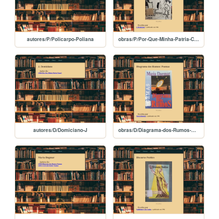
autores/P/Policarpo-Poliana
obras/P/Por-Que-Minha-Patria-Chora
autores/D/Domiciano-J
obras/D/Diagrama-dos-Rumos-Poemas