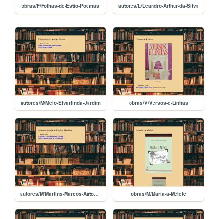
obras/F/Folhas-de-Estio-Poemas
autores/L/Leandro-Arthur-da-Silva
autores/M/Melo-Elvarlinda-Jardim
obras/V/Versos-e-Linhas
autores/M/Martins-Marcos-Antonio-Freire
obras/M/Maria-a-Melete