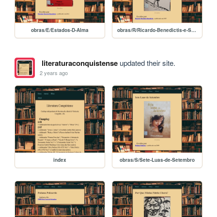
obras/E/Estados-D-Alma
obras/R/Ricardo-Benedictis-e-Seus-Poemas-Prediletos
literaturaconquistense
updated their site.
2 years ago
index
obras/S/Sete-Luas-de-Setembro