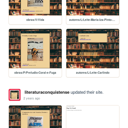
obras/V/Vida
autores/L/Leite-Maria-Iza-Pinto-de-Amorim
obras/P/Preludio-Coral-e-Fuga
autores/L/Leite-Carlindo
literaturaconquistense
updated their site.
2 years ago