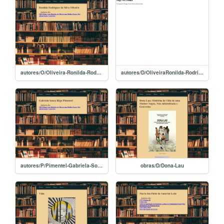
autores/O/Oliveira-Ronilda-Rodrigues-da-Silva
autores/D/OliveiraRonilda-Rodrigues-da-Silva
autores/P/Pimentel-Gabriela-Sousa-Rego
obras/D/Dona-Lau