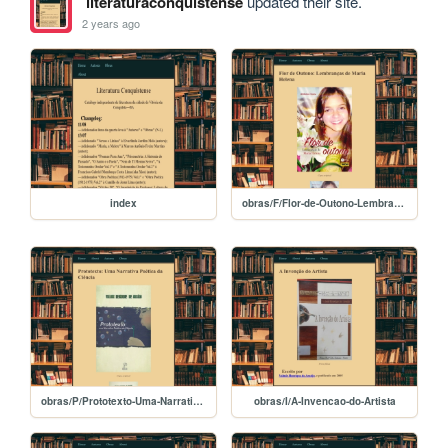
literaturaconquistense
updated their site.
2 years ago
index
obras/F/Flor-de-Outono-Lembrancas-de-Maria-Helena
obras/P/Prototexto-Uma-Narrativa-Poetica-da-Ciencia
obras/I/A-Invencao-do-Artista