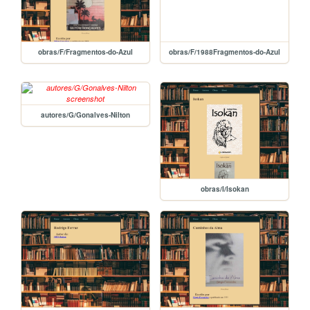
obras/F/Fragmentos-do-Azul
obras/F/1988Fragmentos-do-Azul
autores/G/Gonalves-Nilton
obras/I/Isokan