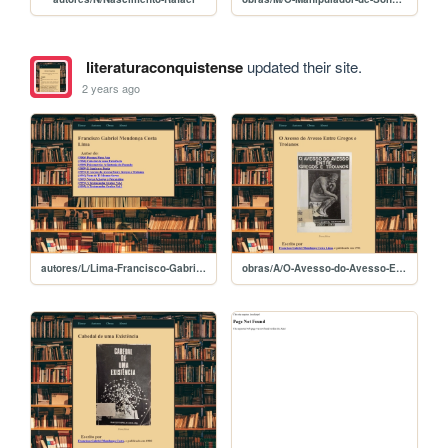
literaturaconquistense
updated their site.
2 years ago
autores/L/Lima-Francisco-Gabriel-Mendonca-Costa
obras/A/O-Avesso-do-Avesso-Entre-Gregos-e-Troianos