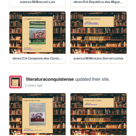
autores/M/Mosconi-Luis
obras/R/A-Republica-dos-Miguelenses
obras/C/A-Conquista-dos-Coroneis
autores/M/Menezes-Durval-Lemos
literaturaconquistense
updated their site.
2 years ago