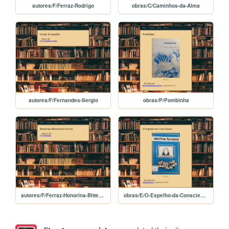
autores/F/Ferraz-Rodrigo
obras/C/Caminhos-da-Alma
autores/F/Fernandes-Sergio
obras/P/Pombinha
autores/F/Ferraz-Honorina-Bittencourt
obras/E/O-Espelho-da-Consciencia