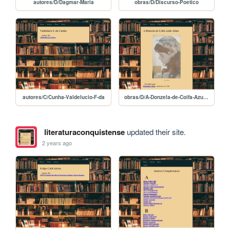
autores/D/Dagmar-Maria
obras/D/Discurso-Poetico
autores/C/Cunha-Valdelucio-F-da
obras/D/A-Donzela-de-Coifa-Azul-Alina
literaturaconquistense
updated their site.
2 years ago