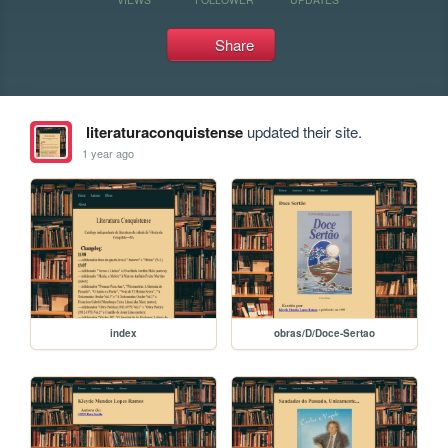
Share
literaturaconquistense
updated their site.
1 year ago
index
obras/D/Doce-Sertao