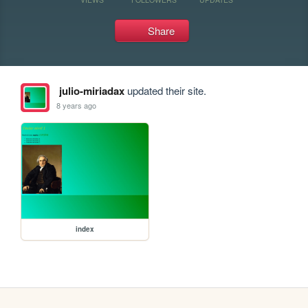
Share
julio-miriadax
updated their site.
8 years ago
index