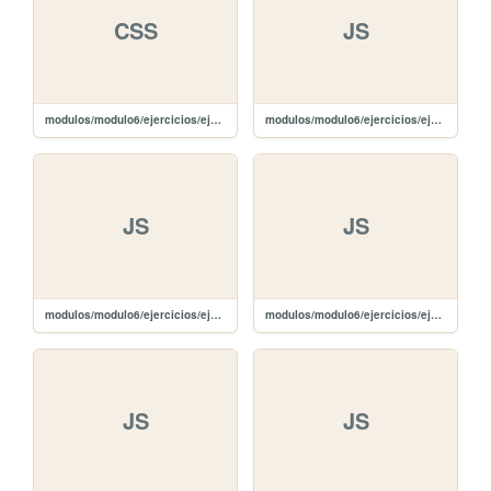
CSS
JS
modulos/modulo6/ejercicios/ejercicio1/css/bootstrap-theme.min.css
modulos/modulo6/ejercicios/ejercicio1/js/npm.js
JS
JS
modulos/modulo6/ejercicios/ejercicio1/js/jquery.ui.touch-punch.min.js
modulos/modulo6/ejercicios/ejercicio1/js/jquery-ui.min.js
JS
JS