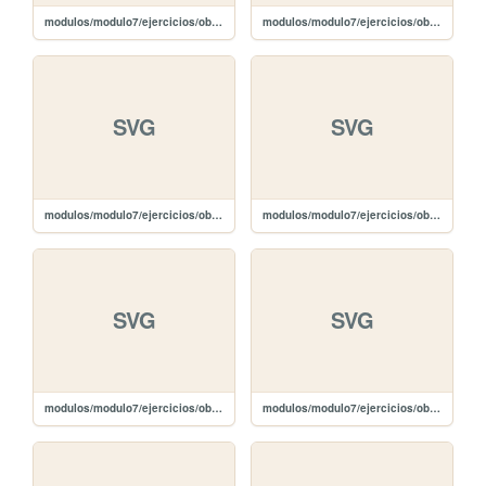
modulos/modulo7/ejercicios/obligatoria/css/citas_slide.css
modulos/modulo7/ejercicios/obligatoria/javascript/galeria.js
SVG
SVG
modulos/modulo7/ejercicios/obligatoria/images/plus-white.svg
modulos/modulo7/ejercicios/obligatoria/images/plus-black.svg
SVG
SVG
modulos/modulo7/ejercicios/obligatoria/images/edit-white.svg
modulos/modulo7/ejercicios/obligatoria/images/edit-black.svg