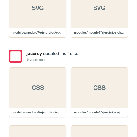
SVG
SVG
modulos/modulo7/ejercicios/obligatoria/images/delete-white.svg
modulos/modulo7/ejercicios/obligatoria/images/delete-black.svg
joserey
updated their site.
10 years ago
CSS
CSS
modulos/modulo6/ejercicios/ejercicio1/css/bootstrap.min.css
modulos/modulo6/ejercicios/ejercicio1/css/bootstrap.css