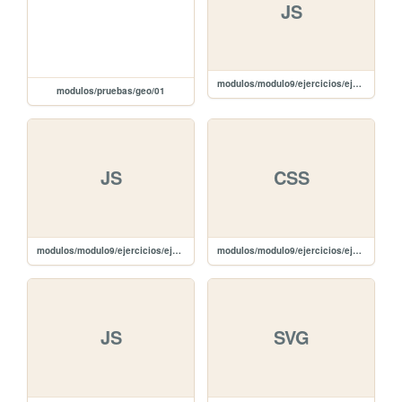
JS
modulos/modulo9/ejercicios/ejercicio1/zepto.min.js
modulos/pruebas/geo/01
JS
CSS
modulos/modulo9/ejercicios/ejercicio1/touch.js
modulos/modulo9/ejercicios/ejercicio1/mypath.css
JS
SVG