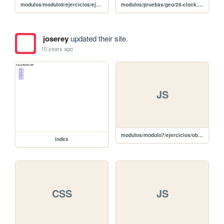
modulos/modulo9/ejercicios/ejercicio1/gmaps.js
modulos/pruebas/geo/28-clock.svg
joserey
updated their site.
10 years ago
JS
modulos/modulo7/ejercicios/obligatoria/javascript/jquery-2.1.4.min.js
index
CSS
JS