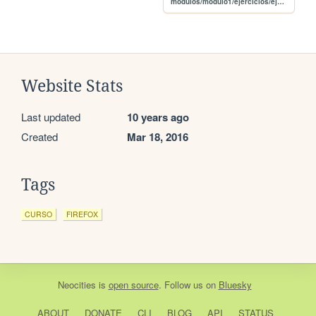
modulos/modulo1/ejercicios/ejercicio1/ingress.jpg
Website Stats
Last updated
10 years ago
Created
Mar 18, 2016
Tags
CURSO
FIREFOX
Neocities
is
open source
. Follow us on
Bluesky
ABOUT
DONATE
CLI
BLOG
API
STATUS