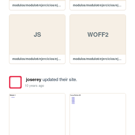
modulos/modulo6/ejercicios/ejercicio1/js/jquery-2.1.4.js
modulos/modulo6/ejercicios/ejercicio1/js/bootstrap.min.js
JS
WOFF2
modulos/modulo6/ejercicios/ejercicio1/js/bootstrap.js
modulos/modulo6/ejercicios/ejercicio1/fonts/glyphicons-halflings-regular.woff2
joserey
updated their site.
10 years ago