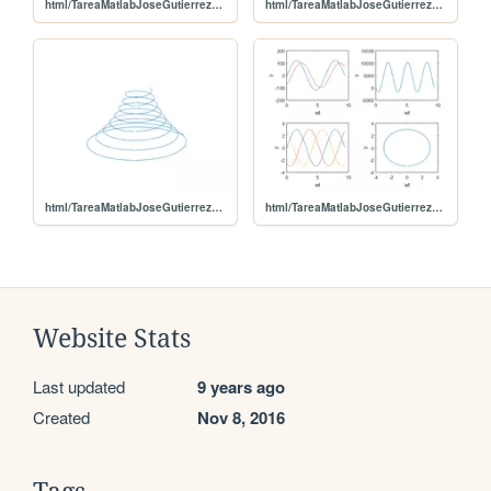
html/TareaMatlabJoseGutierrez_05.png
html/TareaMatlabJoseGutierrez_04.png
html/TareaMatlabJoseGutierrez_03.png
html/TareaMatlabJoseGutierrez_02.png
Website Stats
Last updated
9 years ago
Created
Nov 8, 2016