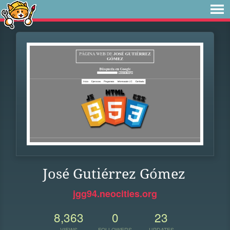
José Gutiérrez Gómez
jgg94.neocities.org
8,363
0
23
VIEWS
FOLLOWERS
UPDATES