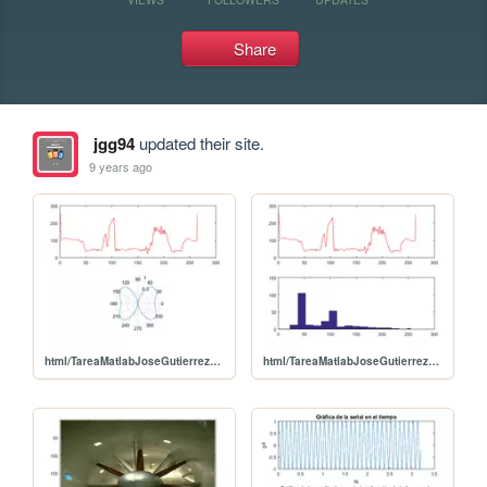
Share
jgg94
updated their site.
9 years ago
html/TareaMatlabJoseGutierrez_11.png
html/TareaMatlabJoseGutierrez_10.png