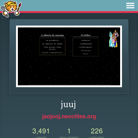
juuj
jaojooj.neocities.org
3,491
1
226
VIEWS
FOLLOWER
UPDATES