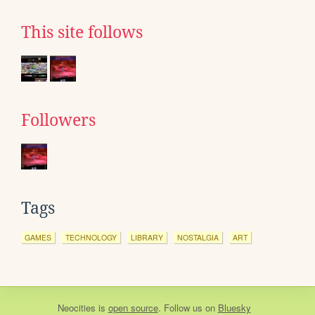
This site follows
Followers
Tags
GAMES
TECHNOLOGY
LIBRARY
NOSTALGIA
ART
Neocities
is
open source
. Follow us on
Bluesky