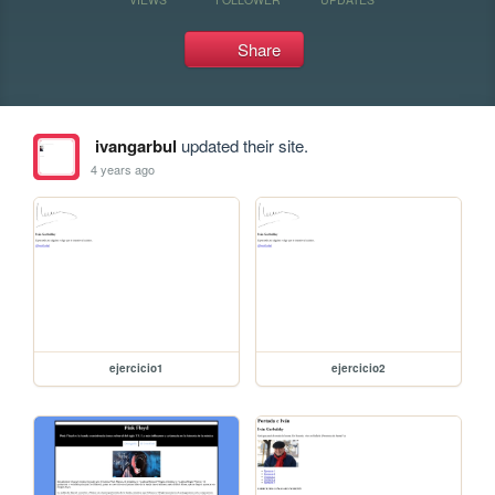
Share
ivangarbul
updated their site.
4 years ago
ejercicio1
ejercicio2