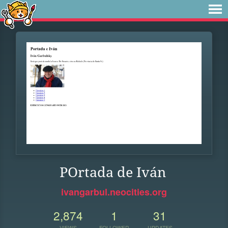
POrtada de Iván
ivangarbul.neocities.org
2,874
1
31
VIEWS
FOLLOWER
UPDATES