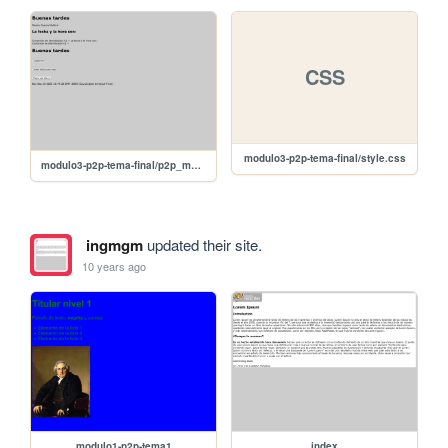
CSS
modulo3-p2p-tema-final/style.css
modulo3-p2p-tema-final/p2p_modulo3
ingmgm
updated their site.
10 years ago
modulo1-p2p-tema1
index