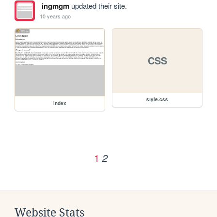
ingmgm
updated their site.
10 years ago
CSS
style.css
index
1
2
Website Stats