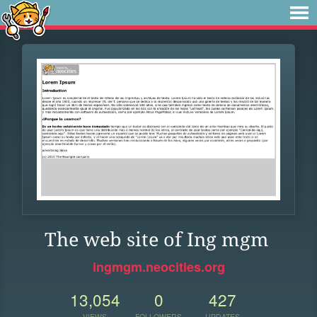
The web site of Ing mgm
ingmgm.neocities.org
13,054
0
427
VIEWS
FOLLOWERS
UPDATES