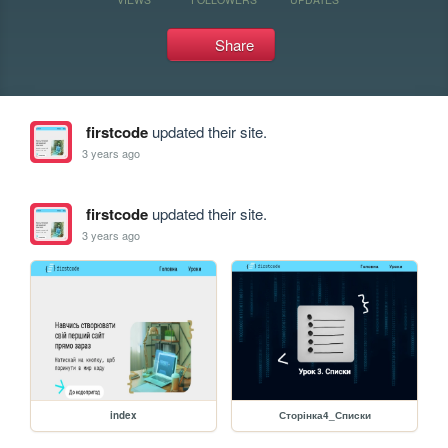
Share
firstcode
updated their site.
3 years ago
firstcode
updated their site.
3 years ago
index
Сторінка4_Списки