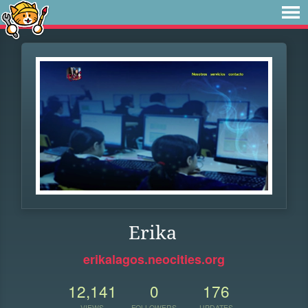
Erika
erikalagos.neocities.org
12,141
0
176
VIEWS
FOLLOWERS
UPDATES