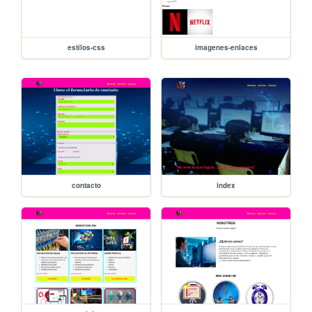
estilos-css
imagenes-enlaces
contacto
index