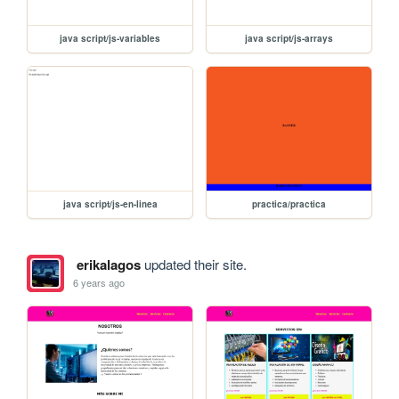
java script/js-variables
java script/js-arrays
java script/js-en-linea
practica/practica
erikalagos
updated their site.
6 years ago