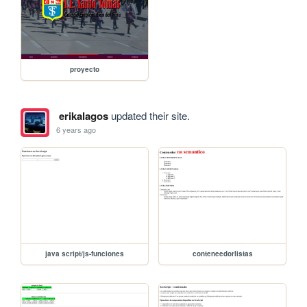
proyecto
erikalagos
updated their site.
6 years ago
java script/js-funciones
conteneedorlistas