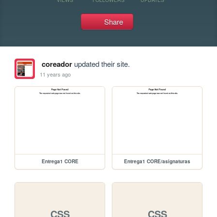
Share
coreador
updated their site.
11 years ago
Entrega1 CORE
Entrega1 CORE/asignaturas
CSS
CSS