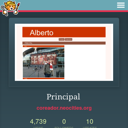
Principal
coreador.neocities.org
4,739
0
10
VIEWS
FOLLOWERS
UPDATES