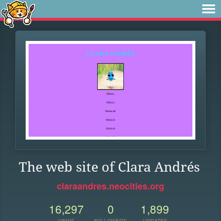
The web site of Clara Andrés
claraandres.neocities.org
16,297
0
1,899
VIEWS
FOLLOWERS
UPDATES