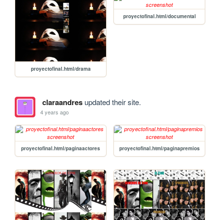
proyectofinal.html/documental
proyectofinal.html/drama
claraandres
updated their site.
4 years ago
proyectofinal.html/paginaactores
proyectofinal.html/paginapremios