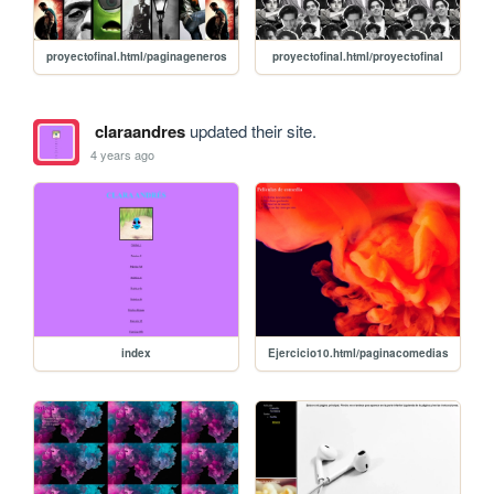
proyectofinal.html/paginageneros
proyectofinal.html/proyectofinal
claraandres
updated their site.
4 years ago
index
Ejercicio10.html/paginacomedias