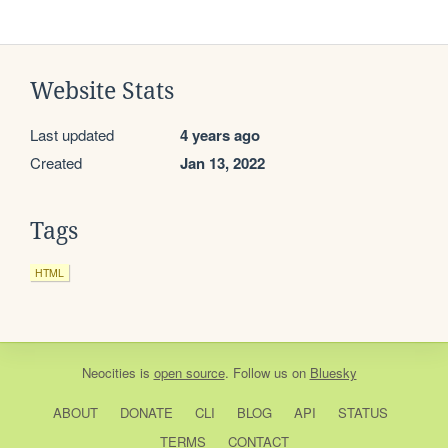
Website Stats
Last updated
4 years ago
Created
Jan 13, 2022
Tags
HTML
Neocities
is
open source
. Follow us on
Bluesky
ABOUT
DONATE
CLI
BLOG
API
STATUS
TERMS
CONTACT