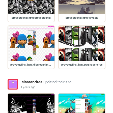
proyectofinal.html/proyectofinal
proyectofinal.html/fantasia
proyectofinal.html/dibujosanimados
proyectofinal.html/paginageneros
claraandres
updated their site.
4 years ago