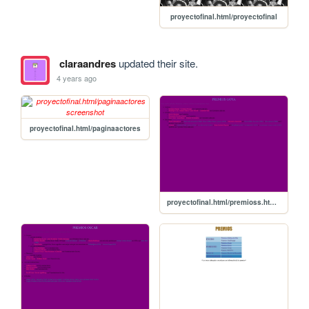
proyectofinal.html/proyectofinal
claraandres
updated their site.
4 years ago
proyectofinal.html/paginaactores
proyectofinal.html/premioss.html/goya