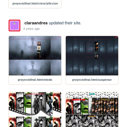
proyectofinal.html/cienciaficcion
claraandres
updated their site.
4 years ago
proyectofinal.html/miedo
proyectofinal.html/suspense