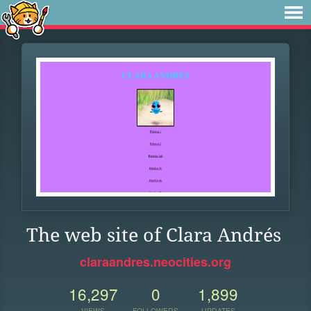
The web site of Clara Andrés
claraandres.neocities.org
16,297
0
1,899
VIEWS
FOLLOWERS
UPDATES