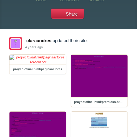
Share
claraandres
updated their site.
4 years ago
proyectofinal.html/paginaactores
proyectofinal.html/premioss.html/goya