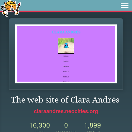
The web site of Clara Andrés
claraandres.neocities.org
16,300
0
1,899
VIEWS
FOLLOWERS
UPDATES