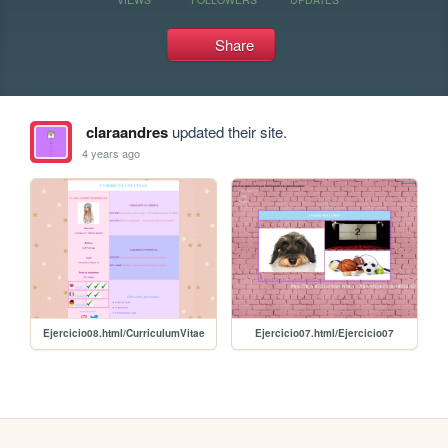
Share
claraandres
updated their site.
4 years ago
Ejercicio08.html/CurriculumVitae
Ejercicio07.html/Ejercicio07