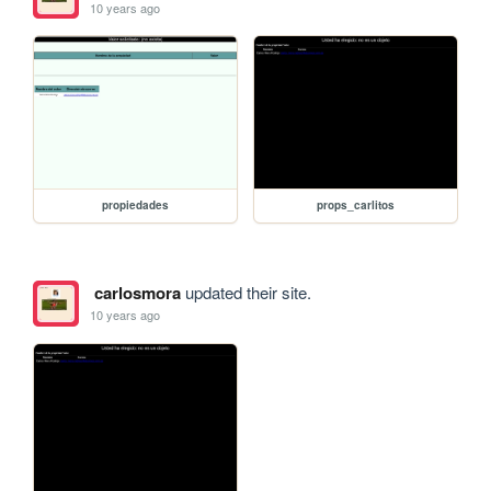
10 years ago
propiedades
props_carlitos
carlosmora
updated their site.
10 years ago