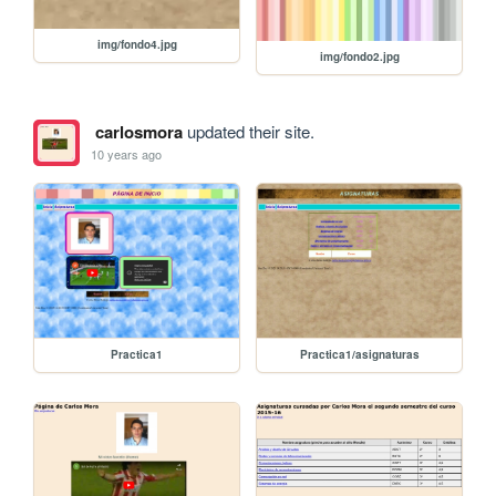
img/fondo4.jpg
img/fondo2.jpg
carlosmora
updated their site.
10 years ago
Practica1
Practica1/asignaturas