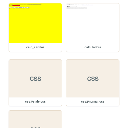
calc_carlitos
calculadora
CSS
CSS
css3/style.css
css2/normal.css