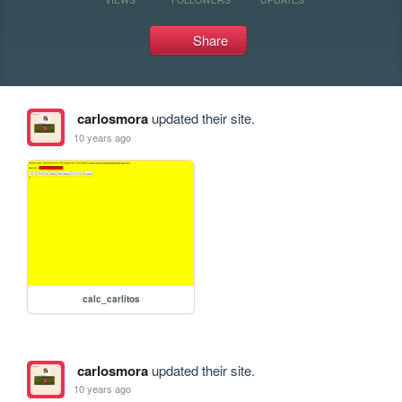
Share
carlosmora
updated their site.
10 years ago
calc_carlitos
carlosmora
updated their site.
10 years ago