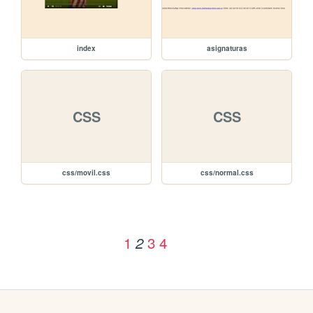
index
asignaturas
CSS
CSS
css/movil.css
css/normal.css
1
3
4
2