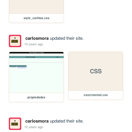
style_carlitos.css
carlosmora
updated their site.
10 years ago
CSS
css2/normal.css
propiedades
carlosmora
updated their site.
10 years ago