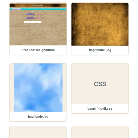
img/fondo3.jpg
Practica1/asignaturas
CSS
cssp1/movil.css
img/fondo.jpg