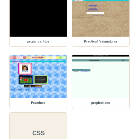
props_carlitos
Practica1/asignaturas
Practica1
propiedades
CSS