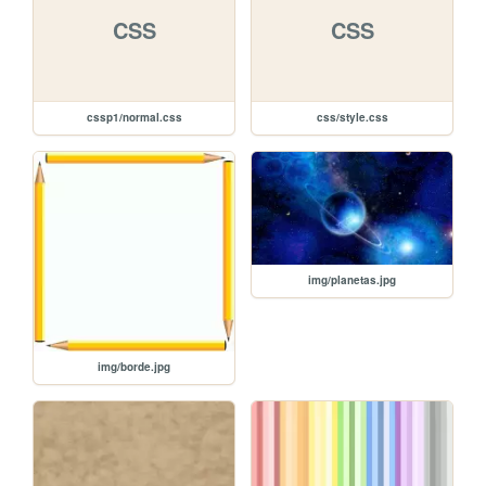
CSS
CSS
cssp1/normal.css
css/style.css
img/planetas.jpg
img/borde.jpg