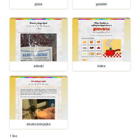
pizza
golabki
adzuki
index
skuteczniejajko
1 like