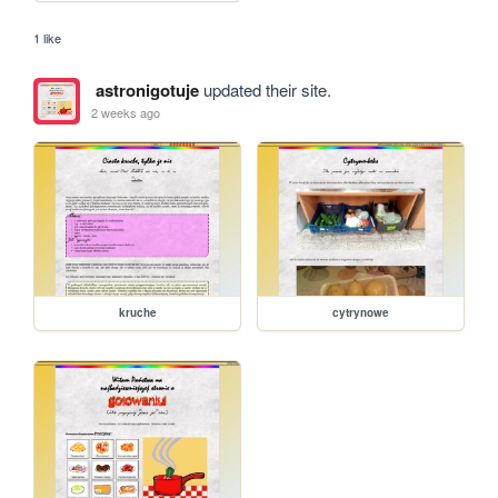
1 like
astronigotuje
updated their site.
2 weeks ago
kruche
cytrynowe