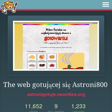
The web gotującej się Astroni800
astronigotuje.neocities.org
11,652
9
1,233
VIEWS
FOLLOWERS
UPDATES