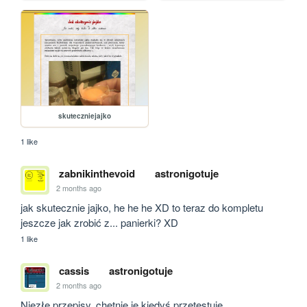
skuteczniejajko
1 like
zabnikinthevoid
astronigotuje
2 months ago
jak skutecznie jajko, he he he XD to teraz do kompletu 
jeszcze jak zrobić z... panierki? XD
1 like
cassis
astronigotuje
2 months ago
Niezłe przepisy, chętnie je kiedyś przetestuję