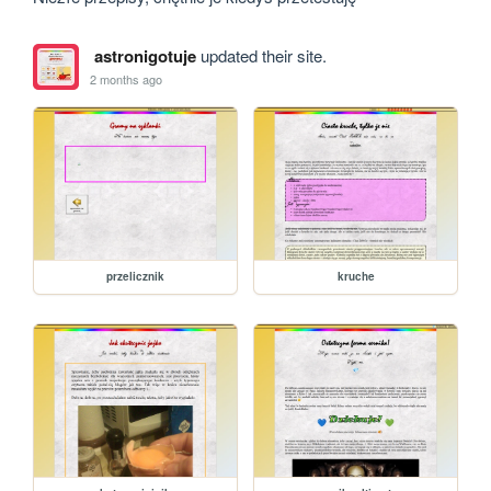
astronigotuje
updated their site.
2 months ago
przelicznik
kruche