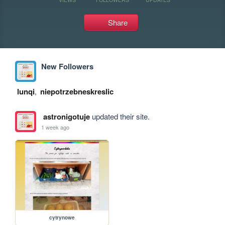
Share
New Followers
lunqi
,
niepotrzebneskreslic
astronigotuje
updated their site.
1 week ago
cytrynowe