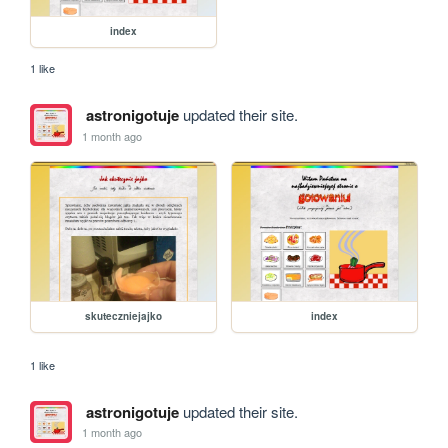
index
1 like
astronigotuje
updated their site.
1 month ago
skuteczniejajko
index
1 like
astronigotuje
updated their site.
1 month ago