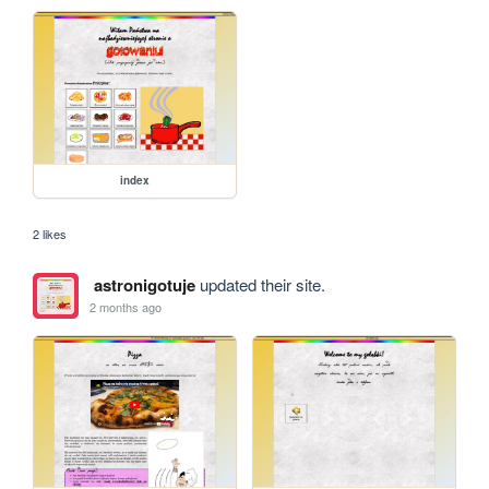
index
2 likes
astronigotuje
updated their site.
2 months ago