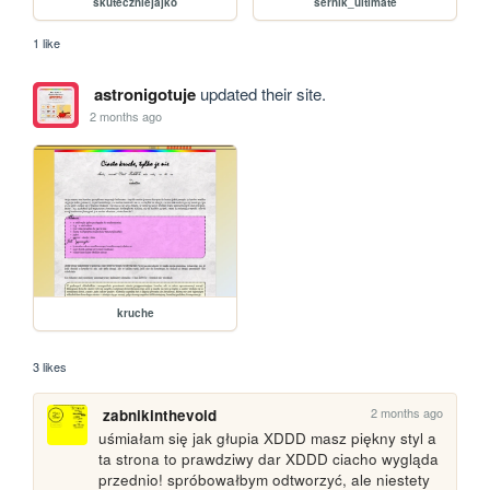
skuteczniejajko
sernik_ultimate
1 like
astronigotuje
updated their site.
2 months ago
kruche
3 likes
2 months ago
zabnikinthevoid
uśmiałam się jak głupia XDDD masz piękny styl a 
ta strona to prawdziwy dar XDDD ciacho wygląda 
przednio! spróbowałbym odtworzyć, ale niestety 