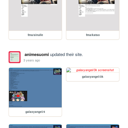
fma/sinulle
fma/katso
animesuomi
updated their site.
3 years ago
galaxyangel/3k
galaxyangel/4