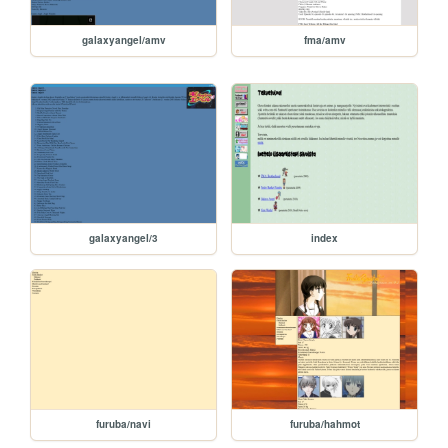
galaxyangel/amv
fma/amv
galaxyangel/3
index
furuba/navi
furuba/hahmot