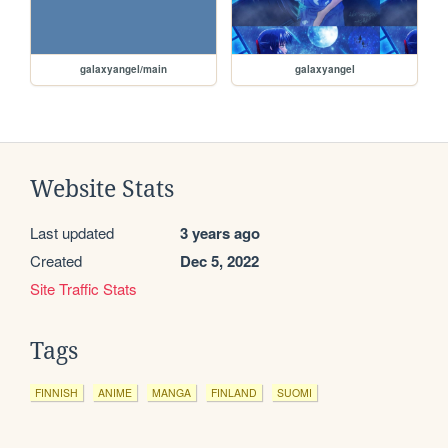
galaxyangel/main
galaxyangel
Website Stats
Last updated
3 years ago
Created
Dec 5, 2022
Site Traffic Stats
Tags
FINNISH
ANIME
MANGA
FINLAND
SUOMI