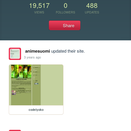
19,517
0
488
VIEWS
FOLLOWERS
UPDATES
Share
animesuomi
updated their site.
3 years ago
codelyoko