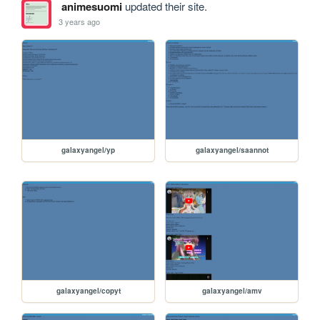
animesuomi
updated their site.
3 years ago
galaxyangel/yp
galaxyangel/saannot
galaxyangel/copyt
galaxyangel/amv