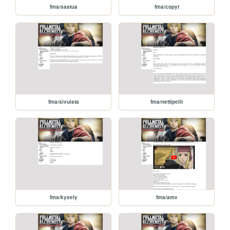
fma/saatua
fma/copyt
fma/sivuista
fma/nettipelit
fma/kysely
fma/amv