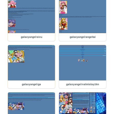
galaxyangel/sivu
galaxyangel/angeltai
galaxyangel/ga
galaxyangel/valmislay26n