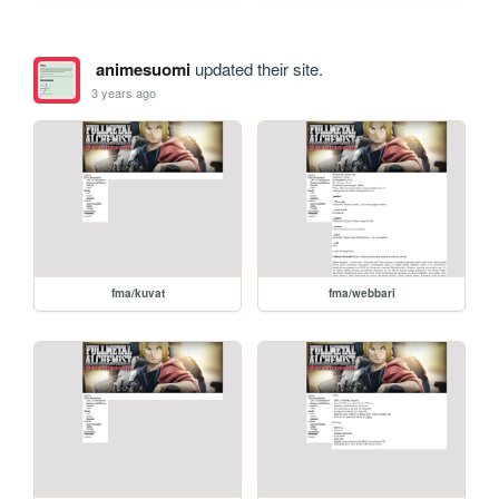
animesuomi
updated their site.
3 years ago
fma/kuvat
fma/webbari