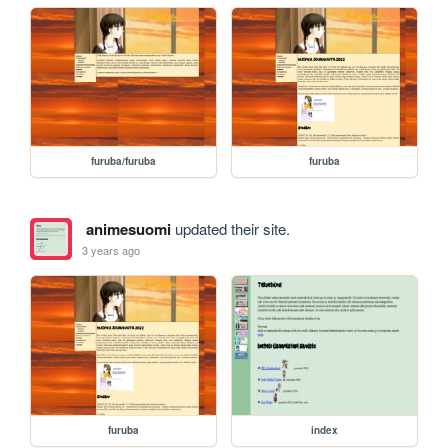
furuba/furuba
furuba
animesuomi
updated their site.
3 years ago
furuba
index