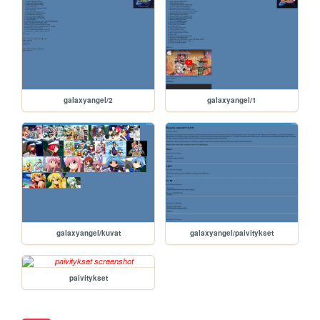
galaxyangel/2
galaxyangel/1
galaxyangel/kuvat
galaxyangel/paivitykset
paivitykset