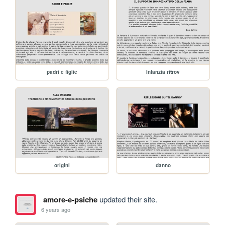
padri e figlie
Infanzia ritrov
origini
danno
amore-e-psiche
updated their site.
6 years ago