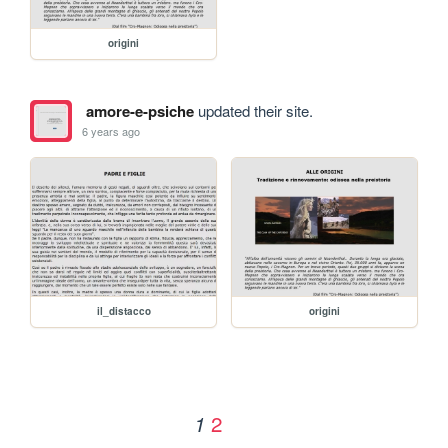
origini
amore-e-psiche
updated their site.
6 years ago
il_distacco
origini
2
1