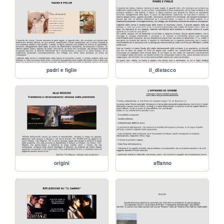
padri e figlie
il_distacco
origini
affanno