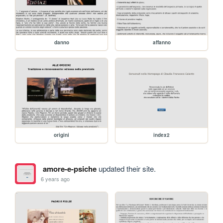
danno
affanno
origini
index2
amore-e-psiche
updated their site.
6 years ago