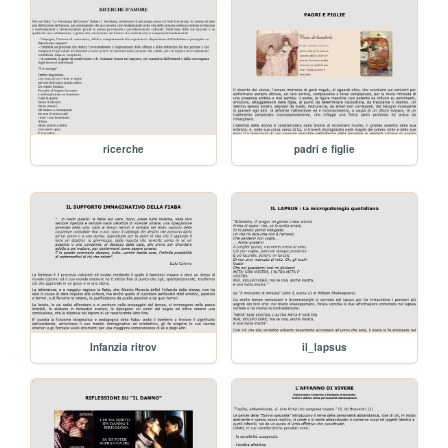
ricerche
padri e figlie
Infanzia ritrov
il_lapsus