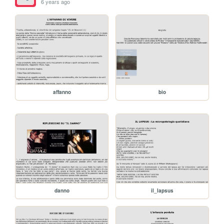
6 years ago
affanno
bio
danno
il_lapsus