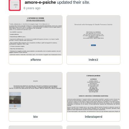
amore-e-psiche
updated their site.
6 years ago
affanno
index2
bio
Infanziaperd