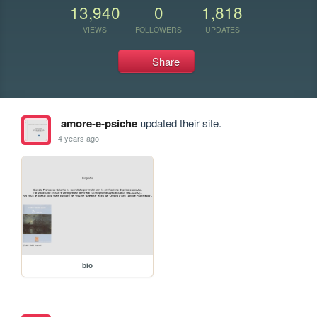
13,940
0
1,818
VIEWS
FOLLOWERS
UPDATES
Share
amore-e-psiche
updated their site.
4 years ago
bio