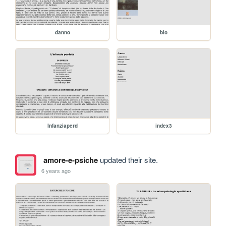
danno
bio
Infanziaperd
index3
amore-e-psiche
updated their site.
6 years ago