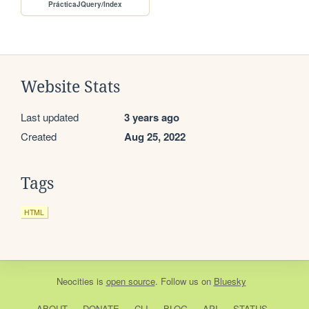
PrácticaJQuery/Index
Website Stats
Last updated
3 years ago
Created
Aug 25, 2022
Tags
HTML
Neocities
is
open source
. Follow us on
Bluesky
ABOUT
DONATE
CLI
BLOG
API
STATUS