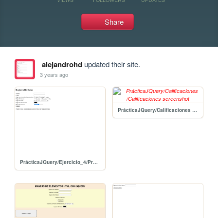
Share
alejandrohd
updated their site.
3 years ago
PrácticaJQuery/Calificaciones /Calificaciones
PrácticaJQuery/Ejercicio_4/Practica4