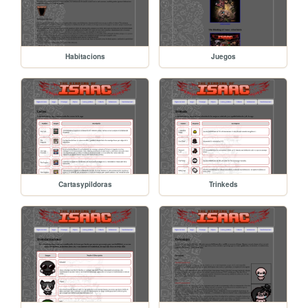
Habitacions
Juegos
Cartasypildoras
Trinkeds