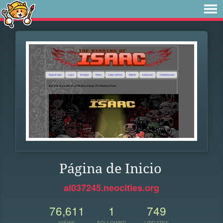
Página de Inicio
al037245.neocities.org
76,611
1
749
VIEWS
FOLLOWER
UPDATES