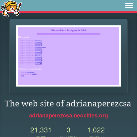
The web site of adrianaperezcsa
adrianaperezcsa.neocities.org
21,331
3
1,022
VIEWS
FOLLOWERS
UPDATES