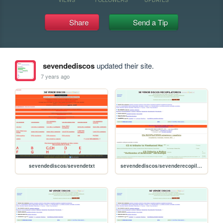
Share
Send a Tip
sevendediscos
updated their site.
7 years ago
sevendediscos/sevendetxt
sevendediscos/sevenderecopilatorios