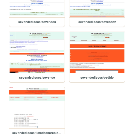
sevendediscos/sevende3
sevendediscos/sevende2
sevendediscos/sevende
sevendediscos/pedido
sevendediscos/listadosporcoleccion