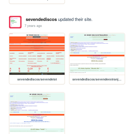
sevendediscos
updated their site.
7 years ago
sevendediscos/sevendetxt
sevendediscos/sevendeextranjeros