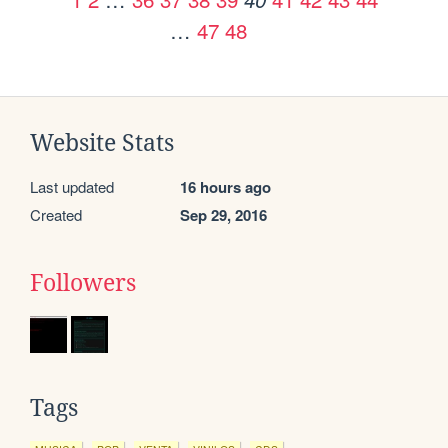
…
47
48
Website Stats
Last updated
16 hours ago
Created
Sep 29, 2016
Followers
Tags