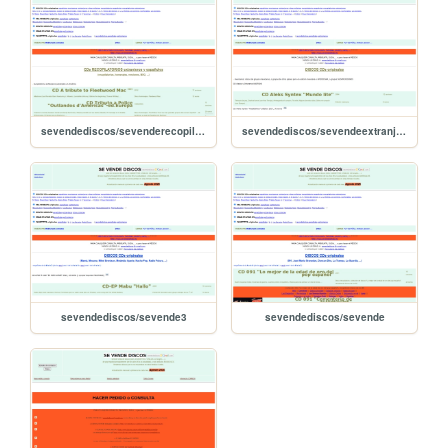
sevendediscos/sevenderecopilatorios
sevendediscos/sevendeextranjeros
sevendediscos/sevende3
sevendediscos/sevende