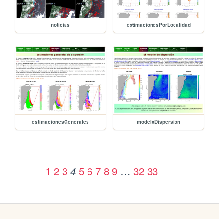
noticias
estimacionesPorLocalidad
estimacionesGenerales
modeloDispersion
1
2
3
5
6
7
8
9
…
32
33
4