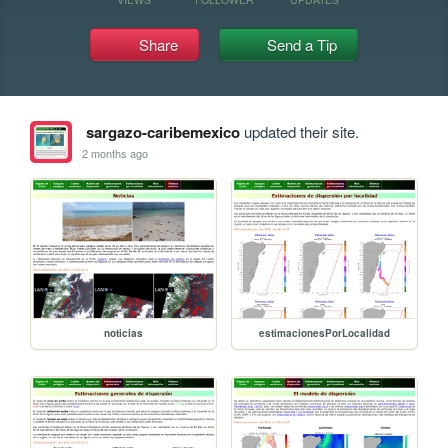
Share
Send a Tip
sargazo-caribemexico
updated their site.
2 months ago
noticias
estimacionesPorLocalidad