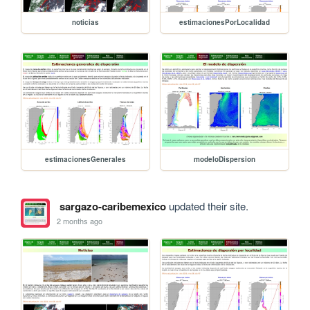
noticias
estimacionesPorLocalidad
estimacionesGenerales
modeloDispersion
sargazo-caribemexico
updated their site.
2 months ago