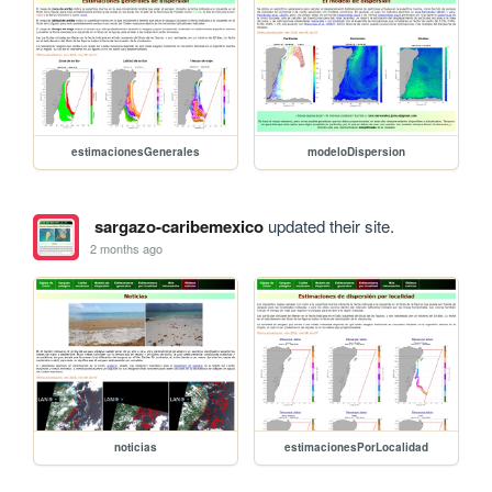
estimacionesGenerales
modeloDispersion
sargazo-caribemexico
updated their site.
2 months ago
noticias
estimacionesPorLocalidad