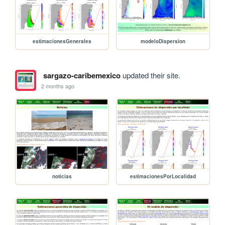
estimacionesGenerales
modeloDispersion
sargazo-caribemexico
updated their site.
2 months ago
noticias
estimacionesPorLocalidad