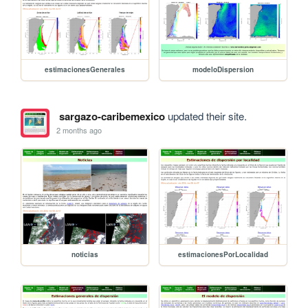
estimacionesGenerales
modeloDispersion
sargazo-caribemexico
updated their site.
2 months ago
noticias
estimacionesPorLocalidad