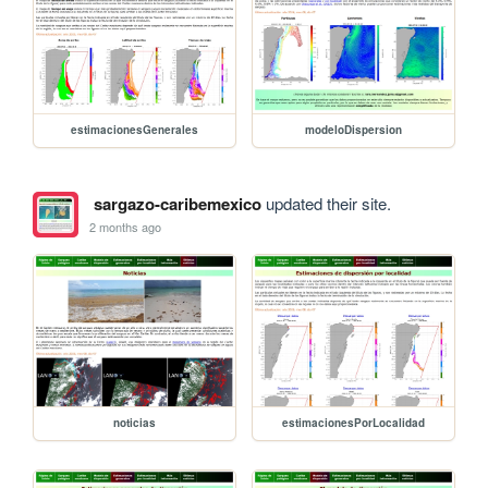
estimacionesGenerales
modeloDispersion
sargazo-caribemexico
updated their site.
2 months ago
noticias
estimacionesPorLocalidad