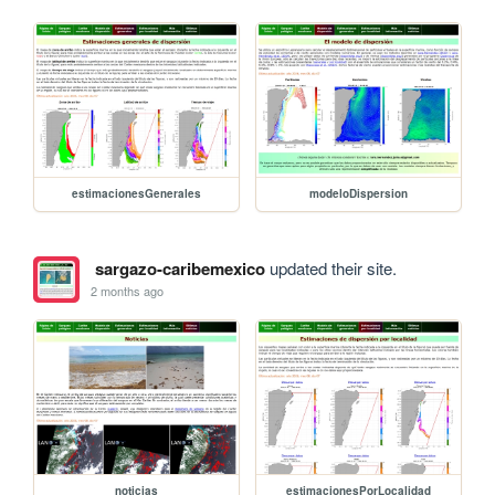
estimacionesGenerales
modeloDispersion
sargazo-caribemexico
updated their site.
2 months ago
noticias
estimacionesPorLocalidad