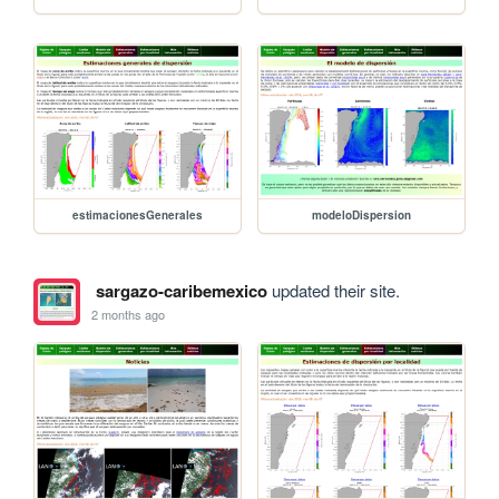
estimacionesGenerales
modeloDispersion
sargazo-caribemexico
updated their site.
2 months ago