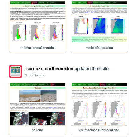
estimacionesGenerales
modeloDispersion
sargazo-caribemexico
updated their site.
2 months ago
noticias
estimacionesPorLocalidad