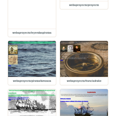
websproyecto/proyecto
websproyecto/leyendaspiratas
websproyecto/piratasfamosos
websproyecto/francisdrake