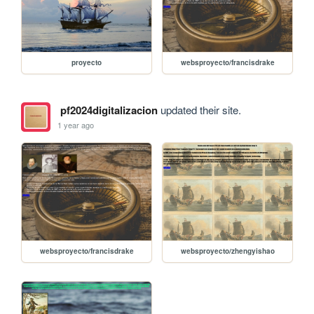
proyecto
websproyecto/francisdrake
pf2024digitalizacion
updated their site.
1 year ago
websproyecto/francisdrake
websproyecto/zhengyishao