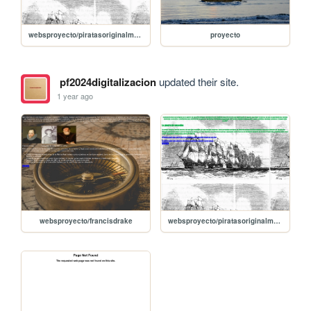
websproyecto/piratasoriginalmente
proyecto
pf2024digitalizacion
updated their site.
1 year ago
websproyecto/francisdrake
websproyecto/piratasoriginalmente