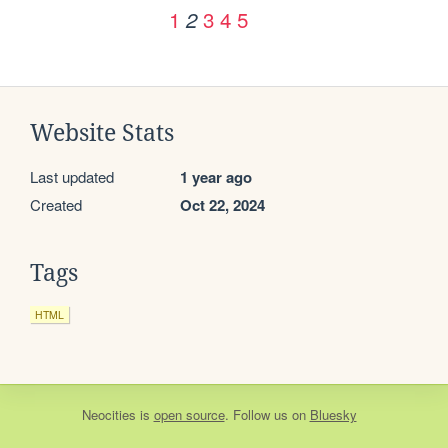
1
3
4
5
2
Website Stats
Last updated
1 year ago
Created
Oct 22, 2024
Tags
HTML
Neocities
is
open source
. Follow us on
Bluesky