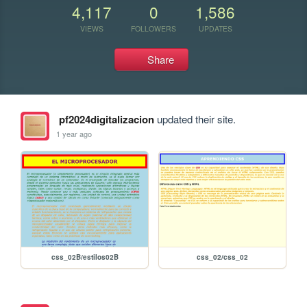
4,117
0
1,586
VIEWS
FOLLOWERS
UPDATES
Share
pf2024digitalizacion
updated their site.
1 year ago
css_02B/estilos02B
css_02/css_02