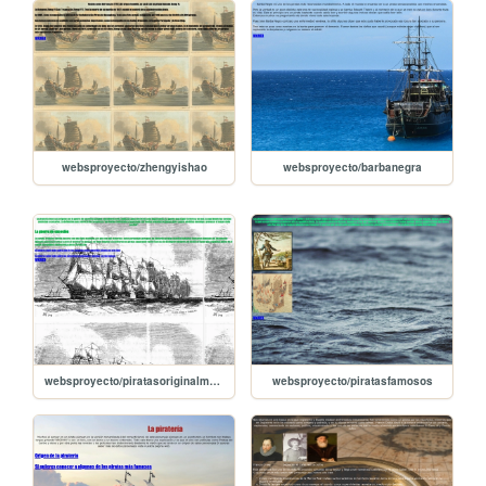
websproyecto/zhengyishao
websproyecto/barbanegra
websproyecto/piratasoriginalmente
websproyecto/piratasfamosos