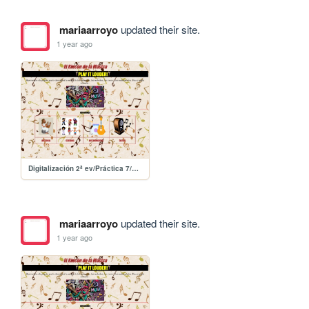
mariaarroyo
updated their site.
1 year ago
Digitalización 2ª ev/Práctica 7/practica7
mariaarroyo
updated their site.
1 year ago