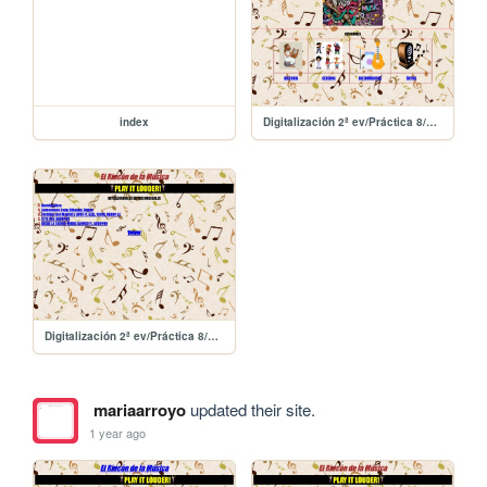
index
Digitalización 2ª ev/Práctica 8/practica7
Digitalización 2ª ev/Práctica 8/practica8
mariaarroyo
updated their site.
1 year ago