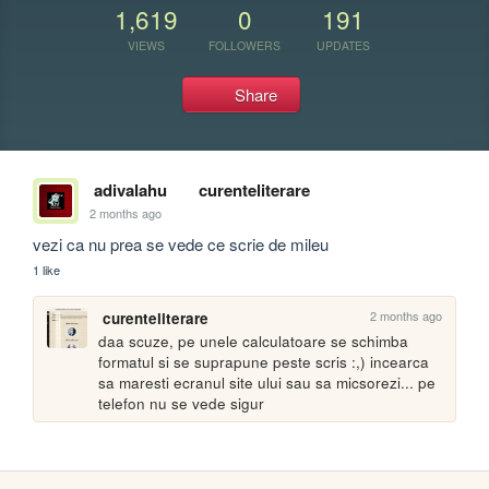
1,619
0
191
VIEWS
FOLLOWERS
UPDATES
Share
adivalahu
curenteliterare
2 months ago
vezi ca nu prea se vede ce scrie de mileu
1 like
2 months ago
curenteliterare
daa scuze, pe unele calculatoare se schimba 
formatul si se suprapune peste scris :,) incearca 
sa maresti ecranul site ului sau sa micsorezi... pe 
telefon nu se vede sigur